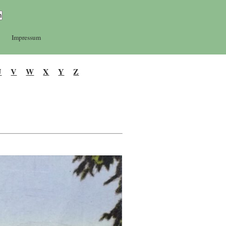
Impressum
U
V
W
X
Y
Z