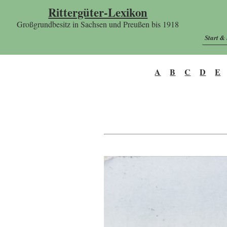
Rittergüter-Lexikon
Großgrundbesitz in Sachsen und Preußen bis 1918
Start &
A
B
C
D
E