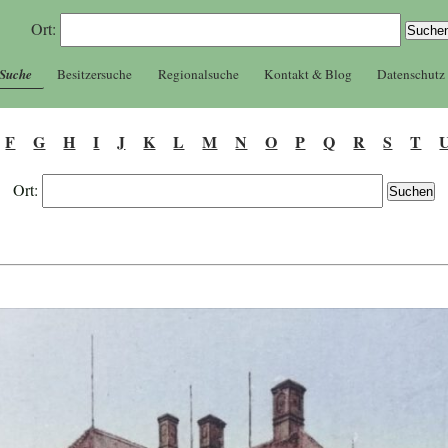
Ort:
 Suche
Besitzersuche
Regionalsuche
Kontakt & Blog
Datenschutz
F
G
H
I
J
K
L
M
N
O
P
Q
R
S
T
Ort: