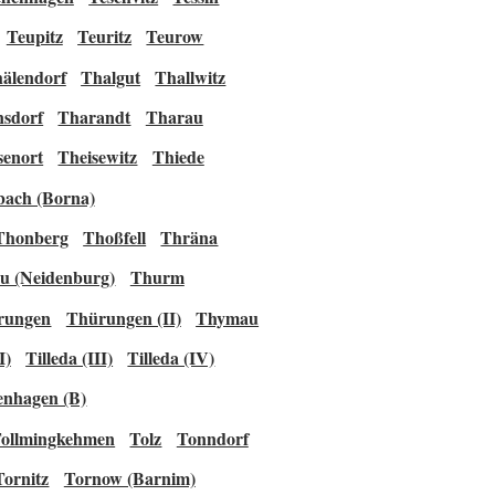
Teupitz
Teuritz
Teurow
älendorf
Thalgut
Thallwitz
sdorf
Tharandt
Tharau
senort
Theisewitz
Thiede
bach (Borna)
Thonberg
Thoßfell
Thräna
u (Neidenburg)
Thurm
rungen
Thürungen (II)
Thymau
I)
Tilleda (III)
Tilleda (IV)
enhagen (B)
ollmingkehmen
Tolz
Tonndorf
Tornitz
Tornow (Barnim)