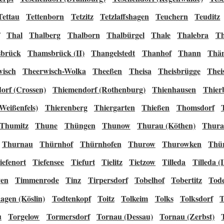
Tettau
Tettenborn
Tetzitz
Tetzlaffshagen
Teuchern
Teuditz
Thal
Thalberg
Thalborn
Thalbürgel
Thale
Thalebra
Th
brück
Thamsbrück (II)
Thangelstedt
Thanhof
Thann
Thän
wisch
Theerwisch-Wolka
Theeßen
Theisa
Theisbrügge
Thei
orf (Crossen)
Thiemendorf (Rothenburg)
Thienhausen
Thier
Weißenfels)
Thierenberg
Thiergarten
Thießen
Thomsdorf
Thumitz
Thune
Thüngen
Thunow
Thurau (Köthen)
Thura
Thurnau
Thürnhof
Thürnhofen
Thurow
Thurowken
Thü
iefenort
Tiefensee
Tiefurt
Tielitz
Tietzow
Tilleda
Tilleda (I
en
Timmenrode
Tinz
Tirpersdorf
Tobelhof
Tobertitz
Tod
agen (Köslin)
Todtenkopf
Toitz
Tolkeim
Tolks
Tolksdorf
T
u
Torgelow
Tormersdorf
Tornau (Dessau)
Tornau (Zerbst)