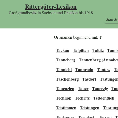
Rittergüter-Lexikon
Großgrundbesitz in Sachsen und Preußen bis 1918
Start &
Ortsnamen beginnend mit: T
Tackau
Talpitten
Taltitz
Tamb
Tanneberg
Tannenberg (Annabe
Tännicht
Tannroda
Tantow
Ta
Taschenberg
Tasdorf
Tastunge
Tauenzien
Tauer
Tauerzig
Tau
Techlipp
Techritz
Teddendiek
Teistimmen
Teistungen
Teistun
Tentzerow
Termlack
Terpen
T