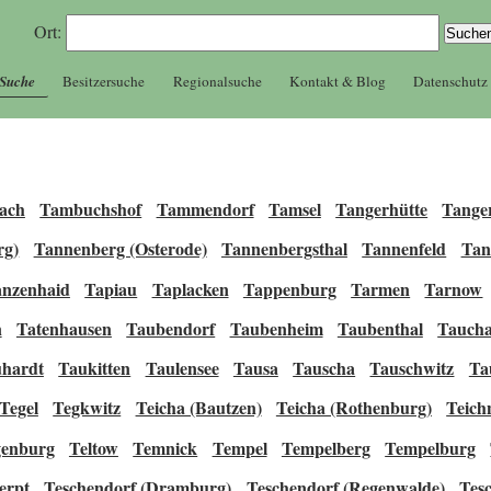
Ort:
 Suche
Besitzersuche
Regionalsuche
Kontakt & Blog
Datenschutz
ach
Tambuchshof
Tammendorf
Tamsel
Tangerhütte
Tange
rg)
Tannenberg (Osterode)
Tannenbergsthal
Tannenfeld
Tan
nzenhaid
Tapiau
Taplacken
Tappenburg
Tarmen
Tarnow
n
Tatenhausen
Taubendorf
Taubenheim
Taubenthal
Tauch
hardt
Taukitten
Taulensee
Tausa
Tauscha
Tauschwitz
Ta
Tegel
Tegkwitz
Teicha (Bautzen)
Teicha (Rothenburg)
Teich
genburg
Teltow
Temnick
Tempel
Tempelberg
Tempelburg
erpt
Teschendorf (Dramburg)
Teschendorf (Regenwalde)
Tes