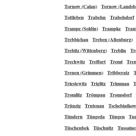
Tornow (Calau)
Tornow (Landsb
Tottleben
Trabehn
Trabelsdorf
Trampe (Soldin)
Trampke
Trani
Trebbichau
Treben (Altenburg)
Trebitz (Wittenberg)
Treblin
Tr
Trechwitz
Treffurt
Tremt
Tre
Treuen (Grimmen)
Tribberatz
T
Triestewitz
Triglitz
Trimmau
T
Tromlitz
Trömpau
Tromsdorf
Trünzig
Trutenau
Tschebiatko
Tündern
Tüngeda
Tüngen
Tu
Tüschenbek
Tüschnitz
Tussaine