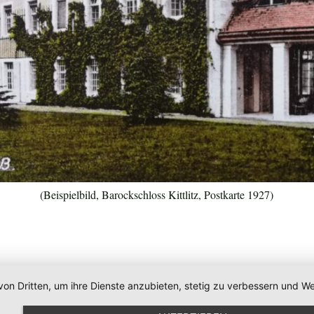
(Beispielbild, Barockschloss Kittlitz, Postkarte 1927)
von Dritten, um ihre Dienste anzubieten, stetig zu verbessern und