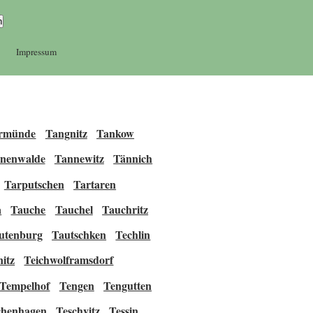
Impressum
rmünde
Tangnitz
Tankow
nenwalde
Tannewitz
Tännich
Tarputschen
Tartaren
a
Tauche
Tauchel
Tauchritz
utenburg
Tautschken
Techlin
nitz
Teichwolframsdorf
Tempelhof
Tengen
Tengutten
chenhagen
Teschvitz
Tessin