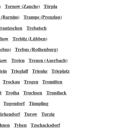
)
Tornow (Zauche)
Törpla
 (Barnim)
Trampe (Prenzlau)
rautzschen
Trebatsch
chow
Trebitz (Lübben)
ebus)
Trebus (Rothenburg)
skow
Treten
Treuen (Auerbach)
tein
Trieglaff
Trienke
Trieplatz
Trockau
Trogen
Tromitten
t
Trotha
Truchsen
Truntlack
Tugendorf
Tümpling
ürkendorf
Turow
Turzig
ehnen
Tylsen
Tzschacksdorf