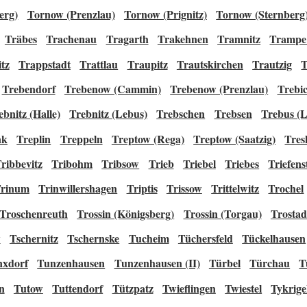
erg)
Tornow (Prenzlau)
Tornow (Prignitz)
Tornow (Sternberg
Träbes
Trachenau
Tragarth
Trakehnen
Tramnitz
Trampe
tz
Trappstadt
Trattlau
Traupitz
Trautskirchen
Trautzig
T
Trebendorf
Trebenow (Cammin)
Trebenow (Prenzlau)
Trebi
ebnitz (Halle)
Trebnitz (Lebus)
Trebschen
Trebsen
Trebus (L
nk
Treplin
Treppeln
Treptow (Rega)
Treptow (Saatzig)
Tre
ribbevitz
Tribohm
Tribsow
Trieb
Triebel
Triebes
Triefens
rinum
Trinwillershagen
Triptis
Trissow
Trittelwitz
Trochel
Troschenreuth
Trossin (Königsberg)
Trossin (Torgau)
Trostad
w
Tschernitz
Tschernske
Tucheim
Tüchersfeld
Tückelhausen
nxdorf
Tunzenhausen
Tunzenhausen (II)
Türbel
Türchau
T
n
Tutow
Tuttendorf
Tützpatz
Twieflingen
Twiestel
Tykrig