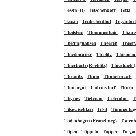
Tessin (B)
Tetschendorf
Tetta
Teusin
Teutschenthal
Teyendorf
Thalstein
Thammenhain
Thams
Thedinghausen
Theeren
Theer
Thiedenwiese
Thielitz
Thiemend
Thierbach (Rochlitz)
Thierbach (
Thränitz
Thum
Thümermark
Thurmgut
Thürmsdorf
Thurn
Thyrow
Tiefenau
Tiefendorf
T
Tilsewischken
Tilsit
Timmenhag
Todenhagen (Franzburg)
Todenh
Töpen
Töppeln
Topper
Torga