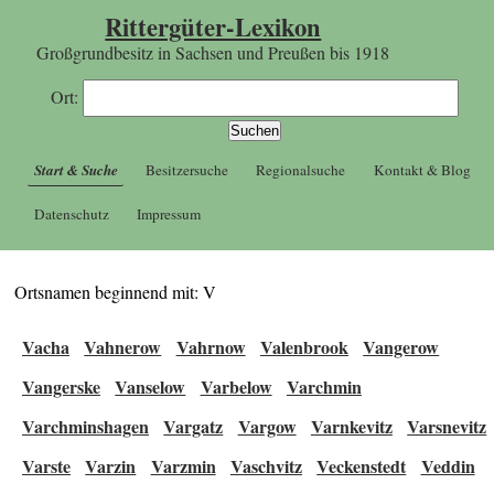
Rittergüter-Lexikon
Großgrundbesitz in Sachsen und Preußen bis 1918
Ort:
Start & Suche
Besitzersuche
Regionalsuche
Kontakt & Blog
Datenschutz
Impressum
Ortsnamen beginnend mit: V
Vacha
Vahnerow
Vahrnow
Valenbrook
Vangerow
Vangerske
Vanselow
Varbelow
Varchmin
Varchminshagen
Vargatz
Vargow
Varnkevitz
Varsnevitz
Varste
Varzin
Varzmin
Vaschvitz
Veckenstedt
Veddin