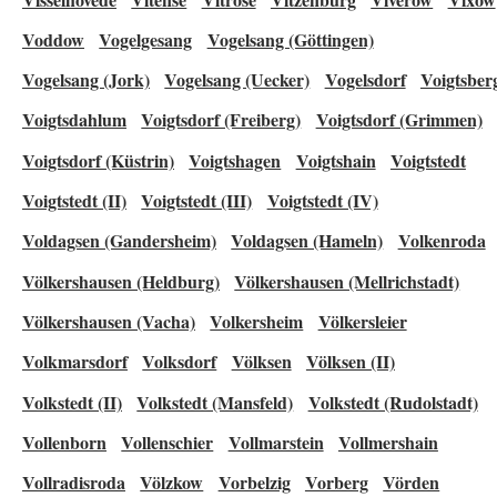
Voddow
Vogelgesang
Vogelsang (Göttingen)
Vogelsang (Jork)
Vogelsang (Uecker)
Vogelsdorf
Voigtsber
Voigtsdahlum
Voigtsdorf (Freiberg)
Voigtsdorf (Grimmen)
Voigtsdorf (Küstrin)
Voigtshagen
Voigtshain
Voigtstedt
Voigtstedt (II)
Voigtstedt (III)
Voigtstedt (IV)
Voldagsen (Gandersheim)
Voldagsen (Hameln)
Volkenroda
Völkershausen (Heldburg)
Völkershausen (Mellrichstadt)
Völkershausen (Vacha)
Volkersheim
Völkersleier
Volkmarsdorf
Volksdorf
Völksen
Völksen (II)
Volkstedt (II)
Volkstedt (Mansfeld)
Volkstedt (Rudolstadt)
Vollenborn
Vollenschier
Vollmarstein
Vollmershain
Vollradisroda
Völzkow
Vorbelzig
Vorberg
Vörden