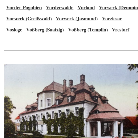
Vorder-Pogobien
Vorderwalde
Vorland
Vorwerk (Demmin
Vorwerk (Greifswald)
Vorwerk (Jasmund)
Vorziesar
Vosloge
Voßberg (Saatzig)
Voßberg (Templin)
Vrestorf