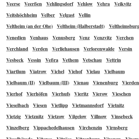
Veerse
Veerßen
Vehlingsdorf
Vehlow
Vehra
Veikvitz
Veitshöchheim
Velber
Velgast
Vellin
Veltheim (an der Ohe)
Veltheim (Halberstadt)
Veltheimsbur
Venedien
Venhaus
Venusberg
Venz
Venzvitz
Verchen
Verchland
Verden
Verliehausen
Verlorenwalde
Versin
Vesbeck
Vessin
Veßra
Vethem
Vetschau
Vettrin
Viartlum
Viatrow
Vichel
Viehof
Vielau
Vielbaum
Vielbaum (II)
Vielbaum (III)
Vienau
Vienenburg
Vierde
Vierhof
Vierhöfen
Vierhufs
Vieritz
Vierow
Vieschen
Vieselbach
Viesen
Vietlipp
Vietmannsdorf
Vietnitz
Vietzig
Vietznitz
Vietzow
Vilgelow
Villnow
Vinsebeck
Vinzelberg
Vippachedelhausen
Virchenzin
Virnsberg
Visselhövede
Vitense
Vitröse
Vitzenburg
Viverow
Vixow