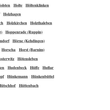
olsten
Holte
Höltenklinken
Holzhagen
ch
Holzkirchen
Holzthaleben
z)
Hoppenrade (Ruppin)
ndorf
Hörne (Kehdingen)
Horscha
Horst (Barnim)
sterwitz
Hötensleben
en
Hudenbeck
Hüffe
Huflar
pf
Hünkemann
Hünkenbüttel
Hütschhof
Hüttenbach