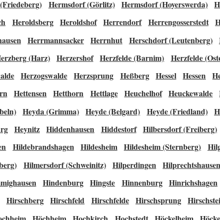
(Friedeberg)
Hermsdorf (Görlitz)
Hermsdorf (Hoyerswerda)
H
ch
Heroldsberg
Heroldshof
Herrendorf
Herrengosserstedt
H
hausen
Herrmannsacker
Herrnhut
Herschdorf (Leutenberg)
erzberg (Harz)
Herzershof
Herzfelde (Barnim)
Herzfelde (Ost
alde
Herzogswalde
Herzsprung
Heßberg
Hessel
Hessen
H
rn
Hettensen
Hetthorn
Hettlage
Heuchelhof
Heuckewalde
beln)
Heyda (Grimma)
Heyde (Belgard)
Heyde (Friedland)
H
rg
Heynitz
Hiddenhausen
Hiddestorf
Hilbersdorf (Freiberg)
en
Hildebrandshagen
Hildesheim
Hildesheim (Sternberg)
Hil
berg)
Hilmersdorf (Schweinitz)
Hilperdingen
Hilprechtshause
mighausen
Hindenburg
Hingste
Hinnenburg
Hinrichshagen
Hirschberg
Hirschfeld
Hirschfelde
Hirschsprung
Hirschste
ochheim
Höchheim
Hochkirch
Hochstedt
Höckelheim
Höck