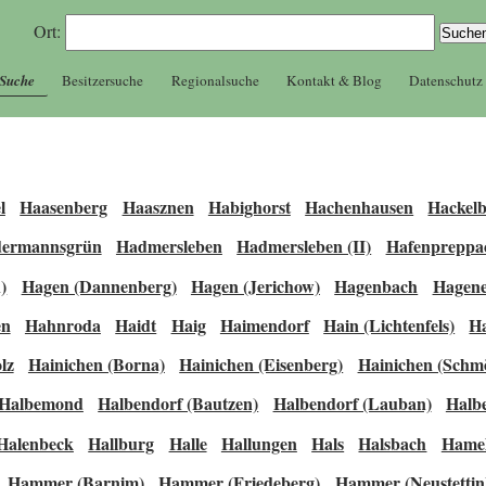
Ort:
 Suche
Besitzersuche
Regionalsuche
Kontakt & Blog
Datenschutz
l
Haasenberg
Haasznen
Habighorst
Hachenhausen
Hackel
ermannsgrün
Hadmersleben
Hadmersleben (II)
Hafenpreppa
)
Hagen (Dannenberg)
Hagen (Jerichow)
Hagenbach
Hagene
en
Hahnroda
Haidt
Haig
Haimendorf
Hain (Lichtenfels)
H
lz
Hainichen (Borna)
Hainichen (Eisenberg)
Hainichen (Schmö
Halbemond
Halbendorf (Bautzen)
Halbendorf (Lauban)
Halbe
Halenbeck
Hallburg
Halle
Hallungen
Hals
Halsbach
Hame
Hammer (Barnim)
Hammer (Friedeberg)
Hammer (Neustettin