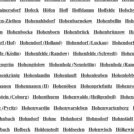
ainersdorf
Hofeck
Höfen
Hoff
Hoffdamm
Hoffelde
Hofsch
n-Ziethen
Hohenahlsdorf
Hohenbarnekow
Hohenbellin
Hoh
en
Hohenbocka
Hohenborn
Hohenbrück
Hohenbrünzow
H
f (Hof)
Hohendorf (Holland)
Hohendorf (Luckau)
Hohendorf
e (Köslin)
Hohenfelde (Randow)
Hohenfelde (Schwedt)
Hohen
engrün
Hohengüstow
Hohenholz (Neustettin)
Hohenholz (Ran
henkränig
Hohenlandin
Hohenlauft
Hohenleuben
Hohenlobb
nauen
Hohennauen (II)
Hohenölsen
Hohenprießnitz
Hohenro
tein (Coburg)
Hohenthurm
Hohenwalde (Heiligenbeil)
Hohen
(Pyritz)
Hohenwardin
Hohenwarsleben
Hohenwartenberg
hnbach
Hohndorf
Hohne
Hohnhorst
Hohnsdorf
Hohnstädt
lbach
Holbeck
Holdenstedt
Holdseelen
Holenwisch
Hölkewie