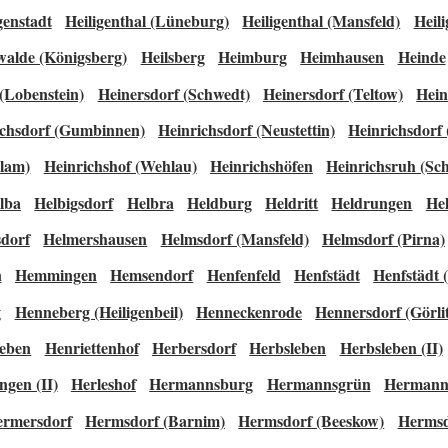
genstadt
Heiligenthal (Lüneburg)
Heiligenthal (Mansfeld)
Heili
walde (Königsberg)
Heilsberg
Heimburg
Heimhausen
Heinde
(Lobenstein)
Heinersdorf (Schwedt)
Heinersdorf (Teltow)
Hein
ichsdorf (Gumbinnen)
Heinrichsdorf (Neustettin)
Heinrichsdorf
klam)
Heinrichshof (Wehlau)
Heinrichshöfen
Heinrichsruh (Sch
lba
Helbigsdorf
Helbra
Heldburg
Heldritt
Heldrungen
Hel
sdorf
Helmershausen
Helmsdorf (Mansfeld)
Helmsdorf (Pirna)
n
Hemmingen
Hemsendorf
Henfenfeld
Henfstädt
Henfstädt (
g
Henneberg (Heiligenbeil)
Henneckenrode
Hennersdorf (Görli
leben
Henriettenhof
Herbersdorf
Herbsleben
Herbsleben (II)
ngen (II)
Herleshof
Hermannsburg
Hermannsgrün
Hermann
rmersdorf
Hermsdorf (Barnim)
Hermsdorf (Beeskow)
Hermsd