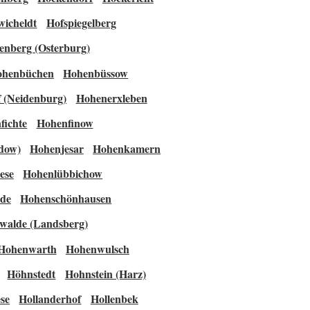
wicheldt
Hofspiegelberg
enberg (Osterburg)
ohenbüchen
Hohenbüssow
 (Neidenburg)
Hohenerxleben
fichte
Hohenfinow
dow)
Hohenjesar
Hohenkamern
ese
Hohenlübbichow
de
Hohenschönhausen
walde (Landsberg)
Hohenwarth
Hohenwulsch
Höhnstedt
Hohnstein (Harz)
se
Hollanderhof
Hollenbek