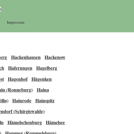
Impressum
berg
Hackenhausen
Hackenow
ch
Haferungen
Hagelberg
st
Hagenhof
Hägenken
ain (Ronneburg)
Haina
lln)
Hainrode
Hainspitz
ndorf (Schirgiswalde)
ln
Hämelschenburg
Hämelsee
)
Hammer (Rummelsburg)