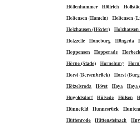
Höllenhammer
Höllrich
Hollstä
Holtensen (Hameln)
Holtensen (L
Holzhausen (Höxter)
Holzhausen
Holzzelle
Honeburg
Höngeda
Hoppensen
Hopperade
Horbec
Hörne (Stade)
Horneburg
Horn
Horst (Bersenbrück)
Horst (Burg
Hötzelsroda
Hövet
Hoya
Hoya (
Hugoldsdorf
Hülsede
Hülsen
H
Hünnefeld
Hunnesrück
Huntem
Hüttenrode
Hüttensteinach
Huy