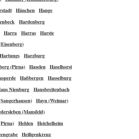
stadt
Hänchen
Hange
enbeck
Hardenberg
Harra
Harras
Harste
(Eisenberg)
Hartungs
Harzburg
berg (Pirna)
Haseleu
Haselhorst
asperde
Haßbergen
Hasselburg
aus Nienburg
Hausbreitenbach
(Sangerhausen)
Hayn (Weimar)
dersleben (Mansfeld)
(Pirna)
Hehlen
Heichelheim
gengrabe
Heiligenkreuz