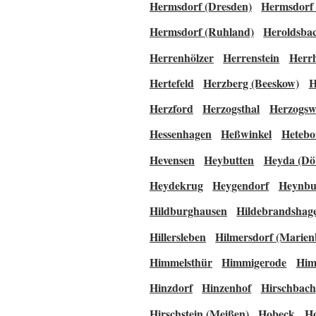
Hermsdorf (Dresden)
Hermsdorf 
Hermsdorf (Ruhland)
Heroldsba
Herrenhölzer
Herrenstein
Herr
Hertefeld
Herzberg (Beeskow)
H
Herzford
Herzogsthal
Herzogsw
Hessenhagen
Heßwinkel
Hetebo
Hevensen
Heybutten
Heyda (Dö
Heydekrug
Heygendorf
Heynbu
Hildburghausen
Hildebrandshag
Hillersleben
Hilmersdorf (Marien
Himmelsthür
Himmigerode
Him
Hinzdorf
Hinzenhof
Hirschbach
Hirschstein (Meißen)
Hobeck
H