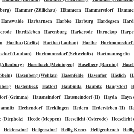
berg)
Hammer (Züllichau)
Hämmern
Hammersdorf
Hammer
Hanswalde
Harbarnsen
Harbke
Harburg
Hardegsen
Hard
erode
Hardisleben
Harenburg
Harkerode
Harnekop
Harpe
in
Hartha (Görlitz)
Hartha (Lauban)
Harthe
Hartmannsdorf 
sdorf (Lauban)
Hartmannsdorf (Schweinitz)
Hartmannsgrün
(Altenburg)
Haselbach (Meiningen)
Haselberg (Barnim)
Hasel
öbeln)
Hasenberg (Wehlau)
Hasenfelde
Hasenfier
Häslich
H
nberg
Hastenbeck
Hattorf
Haubinda
Haubitz
Haugsdorf
H
dorf (Grimma)
Hausneindorf
Hausneindorf (II)
Hayda
Hayn 
amnitz
Hechendorf
Hecklingen
Hedern
Hedersleben (II)
He
 (Diepholz)
Heede (Meppen)
Heeselicht (Osterode)
Heeselicht 
Heidersdorf
Heilgersdorf
Heilig Kreuz
Heiligenbruch
Heili