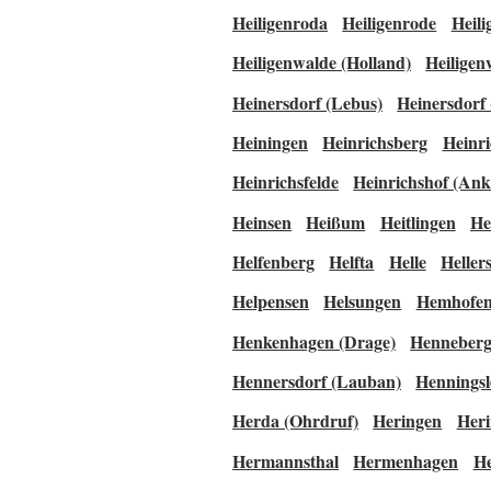
Heiligenroda
Heiligenrode
Heili
Heiligenwalde (Holland)
Heiligen
Heinersdorf (Lebus)
Heinersdorf 
Heiningen
Heinrichsberg
Heinr
Heinrichsfelde
Heinrichshof (An
Heinsen
Heißum
Heitlingen
He
Helfenberg
Helfta
Helle
Heller
Helpensen
Helsungen
Hemhofe
Henkenhagen (Drage)
Henneber
Hennersdorf (Lauban)
Hennings
Herda (Ohrdruf)
Heringen
Heri
Hermannsthal
Hermenhagen
He