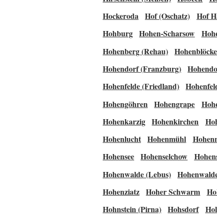
Hockeroda
Hof (Oschatz)
Hof H
Hohburg
Hohen-Scharsow
Hohe
Hohenberg (Rehau)
Hohenblöck
Hohendorf (Franzburg)
Hohendor
Hohenfelde (Friedland)
Hohenfeld
Hohengöhren
Hohengrape
Hoh
Hohenkarzig
Hohenkirchen
Ho
Hohenlucht
Hohenmühl
Hohen
Hohensee
Hohenselchow
Hohens
Hohenwalde (Lebus)
Hohenwalde 
Hohenziatz
Hoher Schwarm
Ho
Hohnstein (Pirna)
Hohsdorf
Ho