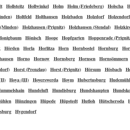
dt
Hollsteitz
Hollwinkel
Holm
Holm (Friedeberg)
Holscha
H
inden)
Holtfeld
Holthausen
Holzbaden
Holzdorf
Holzendorf
 (Minden)
Holzhausen (Prignitz)
Holzhausen (Stendal)
Holzkir
Honigbaum
Hönisch
Hoope
Hopfgarten
Hoppenrade (Prignit
k
Hörden
Horla
Horlitza
Horn
Hornbostel
Hornburg
Hor
hausen
Horno
Hornow
Hornsberg
Hornsen
Hornsömmern
dorf)
Horst (Prenzlau)
Horst (Prignitz)
Hörsum
Hösbach
Ho
II)
Hoya (III)
Hoyerswerda
Hoym
Hubertusburg
Hudemühl
ummelshain
Hundeluft
Hundisburg
Hundshaupten
Hundsko
ühlen
Hünzingen
Hüpede
Hüpstedt
Hutloh
Hütscheroda
sburg
Hygendorf