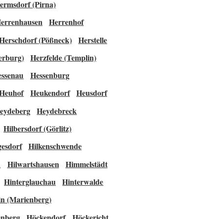
ermsdorf (Pirna)
errenhausen
Herrenhof
Herschdorf (Pößneck)
Herstelle
erburg)
Herzfelde (Templin)
essenau
Hessenburg
Heuhof
Heukendorf
Heusdorf
eydeberg
Heydebreck
Hilbersdorf (Görlitz)
gesdorf
Hilkenschwende
n
Hilwartshausen
Himmelstädt
Hinterglauchau
Hinterwalde
in (Marienberg)
enberg
Höckendorf
Höckericht