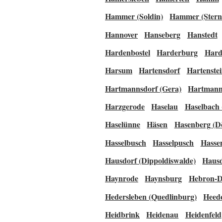
Hammer (Soldin)
Hammer (Stern
Hannover
Hanseberg
Hanstedt
Hardenbostel
Harderburg
Hard
Harsum
Hartensdorf
Hartenste
Hartmannsdorf (Gera)
Hartmann
Harzgerode
Haselau
Haselbach 
Haselünne
Häsen
Hasenberg (D
Hasselbusch
Hasselpusch
Hasse
Hausdorf (Dippoldiswalde)
Haus
Haynrode
Haynsburg
Hebron-D
Hedersleben (Quedlinburg)
Heede
Heidbrink
Heidenau
Heidenfeld