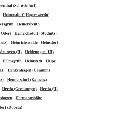
genthal (Schweinfurt)
Heinersdorf (Hoyerswerda)
ersgrün
Heinersreuth
 (Oder)
Heinrichsdorf (Stüdnitz)
leiz)
Heinrichswalde
Heinsdorf
drungen (II)
Heldrungen (III)
Helmsgrün
Helmstedt
Helpe
II)
Henkenhagen (Cammin)
tz)
Hennersdorf (Kamenz)
Herda (Gerstungen)
Herda (II)
shagen
Hermannshöhe
orf (Döbeln)