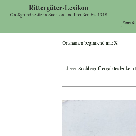
Rittergüter-Lexikon
Großgrundbesitz in Sachsen und Preußen bis 1918
Start &
Ortsnamen beginnend mit: X
...dieser Suchbegriff ergab leider kein