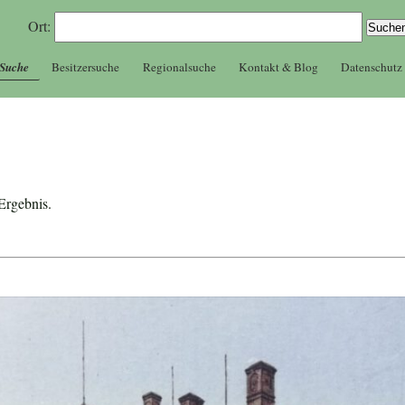
Ort:
 Suche
Besitzersuche
Regionalsuche
Kontakt & Blog
Datenschutz
 Ergebnis.