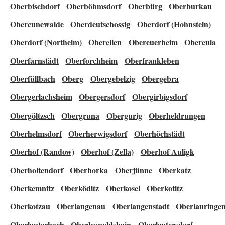
Oberbischdorf
Oberböhmsdorf
Oberbürg
Oberburkau
Obercunewalde
Oberdeutschossig
Oberdorf (Hohnstein)
Oberdorf (Northeim)
Oberellen
Obereuerheim
Obereula
Oberfarnstädt
Oberforchheim
Oberfrankleben
Oberfüllbach
Oberg
Obergebelzig
Obergebra
Obergerlachsheim
Obergersdorf
Obergirbigsdorf
Obergöltzsch
Obergruna
Obergurig
Oberheldrungen
Oberhelmsdorf
Oberherwigsdorf
Oberhöchstädt
Oberhof (Randow)
Oberhof (Zella)
Oberhof Auligk
Oberholtendorf
Oberhorka
Oberjünne
Oberkatz
Oberkemnitz
Oberköditz
Oberkosel
Oberkotitz
Oberkotzau
Oberlangenau
Oberlangenstadt
Oberlauringe
Oberlauterbach
Oberleopoldshain
Oberleutersdorf