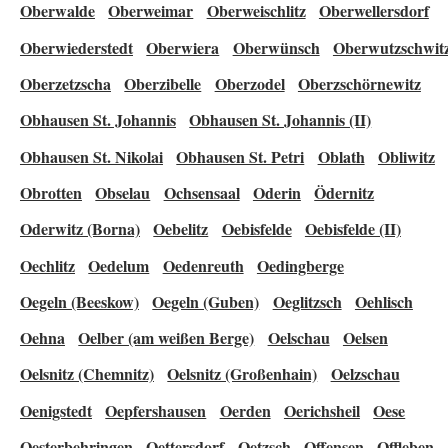
Oberwalde
Oberweimar
Oberweischlitz
Oberwellersdorf
Oberwiederstedt
Oberwiera
Oberwünsch
Oberwutzschwit
Oberzetzscha
Oberzibelle
Oberzodel
Oberzschörnewitz
Obhausen St. Johannis
Obhausen St. Johannis (II)
Obhausen St. Nikolai
Obhausen St. Petri
Oblath
Obliwitz
Obrotten
Obselau
Ochsensaal
Oderin
Ödernitz
Oderwitz (Borna)
Oebelitz
Oebisfelde
Oebisfelde (II)
Oechlitz
Oedelum
Oedenreuth
Oedingberge
Oegeln (Beeskow)
Oegeln (Guben)
Oeglitzsch
Oehlisch
Oehna
Oelber (am weißen Berge)
Oelschau
Oelsen
Oelsnitz (Chemnitz)
Oelsnitz (Großenhain)
Oelzschau
Oenigstedt
Oepfershausen
Oerden
Oerichsheil
Oese
Oesterbehringen
Oettersdorf
Oetzsch
Offensen
Offleben