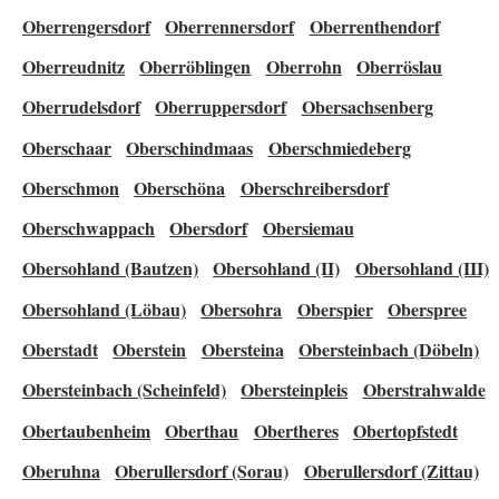
Oberrengersdorf
Oberrennersdorf
Oberrenthendorf
Oberreudnitz
Oberröblingen
Oberrohn
Oberröslau
Oberrudelsdorf
Oberruppersdorf
Obersachsenberg
Oberschaar
Oberschindmaas
Oberschmiedeberg
Oberschmon
Oberschöna
Oberschreibersdorf
Oberschwappach
Obersdorf
Obersiemau
Obersohland (Bautzen)
Obersohland (II)
Obersohland (III)
Obersohland (Löbau)
Obersohra
Oberspier
Oberspree
Oberstadt
Oberstein
Obersteina
Obersteinbach (Döbeln)
Obersteinbach (Scheinfeld)
Obersteinpleis
Oberstrahwalde
Obertaubenheim
Oberthau
Obertheres
Obertopfstedt
Oberuhna
Oberullersdorf (Sorau)
Oberullersdorf (Zittau)