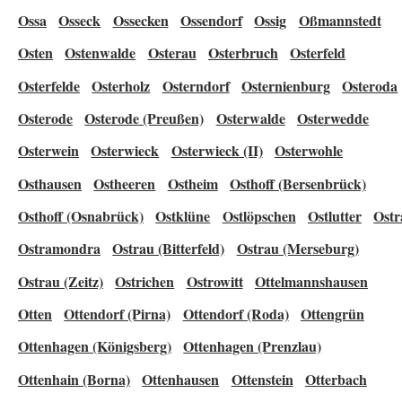
Ossa
Osseck
Ossecken
Ossendorf
Ossig
Oßmannstedt
Osten
Ostenwalde
Osterau
Osterbruch
Osterfeld
Osterfelde
Osterholz
Osterndorf
Osternienburg
Osteroda
Osterode
Osterode (Preußen)
Osterwalde
Osterwedde
Osterwein
Osterwieck
Osterwieck (II)
Osterwohle
Osthausen
Ostheeren
Ostheim
Osthoff (Bersenbrück)
Osthoff (Osnabrück)
Ostklüne
Ostlöpschen
Ostlutter
Ostr
Ostramondra
Ostrau (Bitterfeld)
Ostrau (Merseburg)
Ostrau (Zeitz)
Ostrichen
Ostrowitt
Ottelmannshausen
Otten
Ottendorf (Pirna)
Ottendorf (Roda)
Ottengrün
Ottenhagen (Königsberg)
Ottenhagen (Prenzlau)
Ottenhain (Borna)
Ottenhausen
Ottenstein
Otterbach