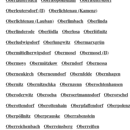
Oberleutersdorf (II)
Oberlichtenau (Kamenz)
Oberlichtenau (Lauban)
Oberlimbach
Oberlinda
Oberlinderode
Oberlödla
Oberlosa
Oberlößnitz
Oberludwigsdorf
Oberlungwitz
Obermarxgrün
Obermittelherwigsdorf
Obermosel
Obermosel (II)
Obermoys
Obermützkow
Oberndorf
Obernessa
Oberneukirch
Oberneundorf
Obernfelde
Obernhagen
Obernitz
Obernitzschka
Obernzenn
Oberochtenhausen
Oberoderwitz
Oberoelsa
Oberoertmannsdorf
Oberorschel
Oberottendorf
Oberottenhain
Oberpfaffendorf
Oberpolenz
Oberpöllnitz
Oberprauske
Oberrabenstein
Oberreichenbach
Oberreinsberg
Oberreißen