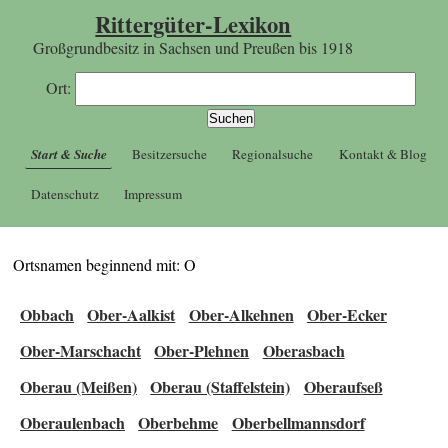
Rittergüter-Lexikon
Großgrundbesitz in Sachsen und Preußen bis 1918
Ort:
Start & Suche
Besitzersuche
Regionalsuche
Kontakt & Blog
Datenschutz
Impressum
Ortsnamen beginnend mit: O
Obbach
Ober-Aalkist
Ober-Alkehnen
Ober-Ecker
Ober-Marschacht
Ober-Plehnen
Oberasbach
Oberau (Meißen)
Oberau (Staffelstein)
Oberaufseß
Oberaulenbach
Oberbehme
Oberbellmannsdorf