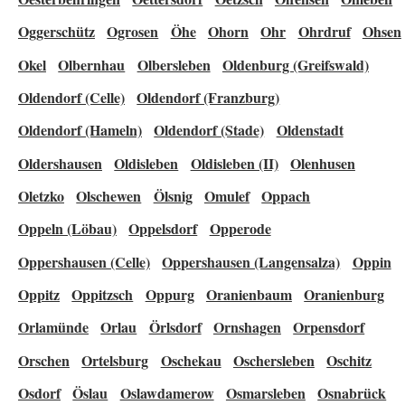
Oggerschütz
Ogrosen
Öhe
Ohorn
Ohr
Ohrdruf
Ohsen
Okel
Olbernhau
Olbersleben
Oldenburg (Greifswald)
Oldendorf (Celle)
Oldendorf (Franzburg)
Oldendorf (Hameln)
Oldendorf (Stade)
Oldenstadt
Oldershausen
Oldisleben
Oldisleben (II)
Olenhusen
Oletzko
Olschewen
Ölsnig
Omulef
Oppach
Oppeln (Löbau)
Oppelsdorf
Opperode
Oppershausen (Celle)
Oppershausen (Langensalza)
Oppin
Oppitz
Oppitzsch
Oppurg
Oranienbaum
Oranienburg
Orlamünde
Orlau
Örlsdorf
Ornshagen
Orpensdorf
Orschen
Ortelsburg
Oschekau
Oschersleben
Oschitz
Osdorf
Öslau
Oslawdamerow
Osmarsleben
Osnabrück