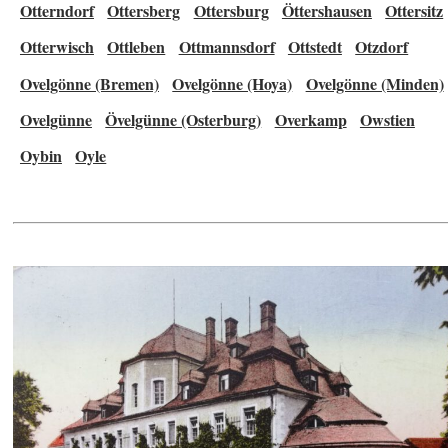
Otterndorf
Ottersberg
Ottersburg
Öttershausen
Ottersitz
Otterwisch
Ottleben
Ottmannsdorf
Ottstedt
Otzdorf
Ovelgönne (Bremen)
Ovelgönne (Hoya)
Ovelgönne (Minden)
Ovelgünne
Övelgünne (Osterburg)
Overkamp
Owstien
Oybin
Oyle