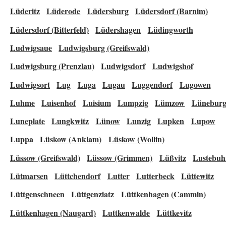
Lüderitz
Lüderode
Lüdersburg
Lüdersdorf (Barnim)
Lüdersdorf (Bitterfeld)
Lüdershagen
Lüdingworth
Ludwigsaue
Ludwigsburg (Greifswald)
Ludwigsburg (Prenzlau)
Ludwigsdorf
Ludwigshof
Ludwigsort
Lug
Luga
Lugau
Luggendorf
Lugowen
Luhme
Luisenhof
Luisium
Lumpzig
Lümzow
Lünebur
Luneplate
Lungkwitz
Lünow
Lunzig
Lupken
Lupow
Luppa
Lüskow (Anklam)
Lüskow (Wollin)
Lüssow (Greifswald)
Lüssow (Grimmen)
Lüßvitz
Lustebuh
Lütmarsen
Lüttchendorf
Lutter
Lutterbeck
Lüttewitz
Lüttgenschneen
Lüttgenziatz
Lüttkenhagen (Cammin)
Lüttkenhagen (Naugard)
Luttkenwalde
Lüttkevitz