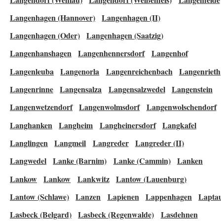
Langenhagen (Hannover)
Langenhagen (II)
Langenhagen (Oder)
Langenhagen (Saatzig)
Langenhanshagen
Langenhennersdorf
Langenhof
Langenleuba
Langenorla
Langenreichenbach
Langenrieth
Langenrinne
Langensalza
Langensalzwedel
Langenstein
Langenwetzendorf
Langenwolmsdorf
Langenwolschendorf
Langhanken
Langheim
Langheinersdorf
Langkafel
Langlingen
Langmeil
Langreder
Langreder (II)
Langwedel
Lanke (Barnim)
Lanke (Cammin)
Lanken
Lankow
Lankow
Lankwitz
Lantow (Lauenburg)
Lantow (Schlawe)
Lanzen
Lapienen
Lappenhagen
Lapta
Lasbeck (Belgard)
Lasbeck (Regenwalde)
Lasdehnen