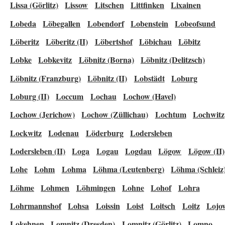
Lissa (Görlitz)
Lissow
Litschen
Littfinken
Lixainen
Lobeda
Löbegallen
Lobendorf
Lobenstein
Lobeofsund
Löberitz
Löberitz (II)
Löbertshof
Löbichau
Löbitz
Lobke
Lobkevitz
Löbnitz (Borna)
Löbnitz (Delitzsch)
Löbnitz (Franzburg)
Löbnitz (II)
Lobstädt
Loburg
Loburg (II)
Loccum
Lochau
Lochow (Havel)
Lochow (Jerichow)
Lochow (Züllichau)
Lochtum
Lochwitz
Lockwitz
Lodenau
Löderburg
Lodersleben
Lodersleben (II)
Loga
Logau
Logdau
Lögow
Lögow (II)
Lohe
Lohm
Lohma
Löhma (Leutenberg)
Löhma (Schleiz
Löhme
Lohmen
Löhmingen
Lohne
Lohof
Lohra
Lohrmannshof
Lohsa
Loissin
Loist
Loitsch
Loitz
Lojo
Lokehnen
Lomnitz (Dresden)
Lomnitz (Görlitz)
Lomno