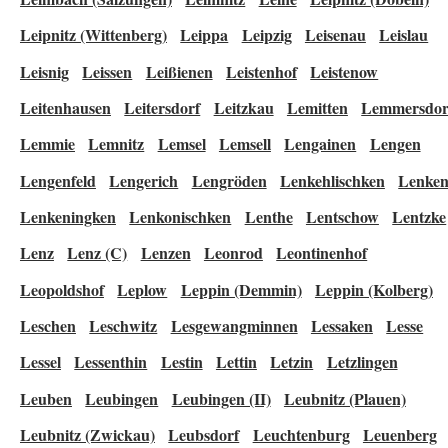
Leipnitz (Wittenberg)
Leippa
Leipzig
Leisenau
Leislau
Leisnig
Leissen
Leißienen
Leistenhof
Leistenow
Leitenhausen
Leitersdorf
Leitzkau
Lemitten
Lemmersdor
Lemmie
Lemnitz
Lemsel
Lemsell
Lengainen
Lengen
Lengenfeld
Lengerich
Lengröden
Lenkehlischken
Lenke
Lenkeningken
Lenkonischken
Lenthe
Lentschow
Lentzke
Lenz
Lenz (C)
Lenzen
Leonrod
Leontinenhof
Leopoldshof
Leplow
Leppin (Demmin)
Leppin (Kolberg)
Leschen
Leschwitz
Lesgewangminnen
Lessaken
Lesse
Lessel
Lessenthin
Lestin
Lettin
Letzin
Letzlingen
Leuben
Leubingen
Leubingen (II)
Leubnitz (Plauen)
Leubnitz (Zwickau)
Leubsdorf
Leuchtenburg
Leuenberg