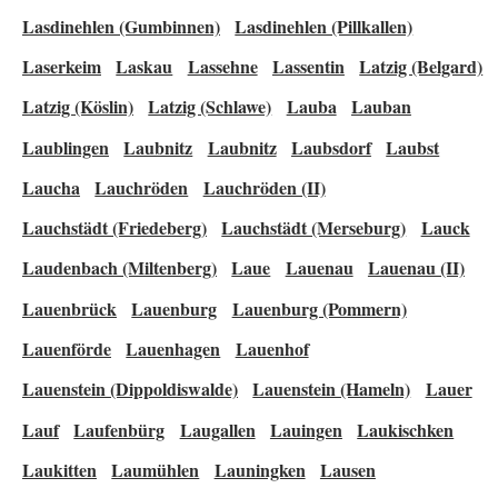
Lasdinehlen (Gumbinnen)
Lasdinehlen (Pillkallen)
Laserkeim
Laskau
Lassehne
Lassentin
Latzig (Belgard)
Latzig (Köslin)
Latzig (Schlawe)
Lauba
Lauban
Laublingen
Laubnitz
Laubnitz
Laubsdorf
Laubst
Laucha
Lauchröden
Lauchröden (II)
Lauchstädt (Friedeberg)
Lauchstädt (Merseburg)
Lauck
Laudenbach (Miltenberg)
Laue
Lauenau
Lauenau (II)
Lauenbrück
Lauenburg
Lauenburg (Pommern)
Lauenförde
Lauenhagen
Lauenhof
Lauenstein (Dippoldiswalde)
Lauenstein (Hameln)
Lauer
Lauf
Laufenbürg
Laugallen
Lauingen
Laukischken
Laukitten
Laumühlen
Launingken
Lausen