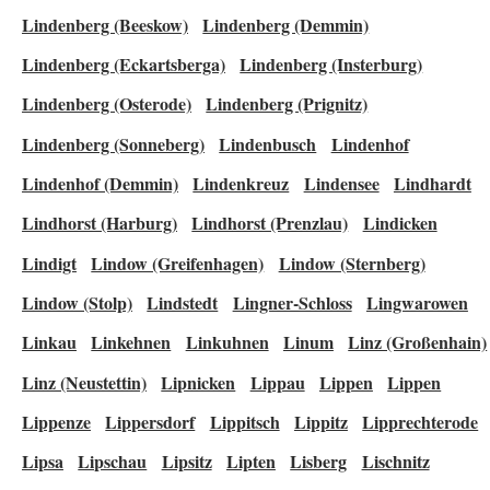
Lindenberg (Beeskow)
Lindenberg (Demmin)
Lindenberg (Eckartsberga)
Lindenberg (Insterburg)
Lindenberg (Osterode)
Lindenberg (Prignitz)
Lindenberg (Sonneberg)
Lindenbusch
Lindenhof
Lindenhof (Demmin)
Lindenkreuz
Lindensee
Lindhardt
Lindhorst (Harburg)
Lindhorst (Prenzlau)
Lindicken
Lindigt
Lindow (Greifenhagen)
Lindow (Sternberg)
Lindow (Stolp)
Lindstedt
Lingner-Schloss
Lingwarowen
Linkau
Linkehnen
Linkuhnen
Linum
Linz (Großenhain)
Linz (Neustettin)
Lipnicken
Lippau
Lippen
Lippen
Lippenze
Lippersdorf
Lippitsch
Lippitz
Lipprechterode
Lipsa
Lipschau
Lipsitz
Lipten
Lisberg
Lischnitz