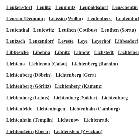
Leukersdorf
Leulitz
Leumnitz
Leupoldsdorf
Leuschentin
Leussin (Demmin)
Leussin (Wollin)
Leutenberg
Leutendor
Leutenthal
Leutewitz
Leuthen (Cottbus)
Leuthen (Sorau)
Leutzsch
Leuzendorf
Leveste
Leye
Leyerhof
Libbesdorf
Libbesicke
Libehna
Libnitz
Libnow
Lichstedt
Lichteine
Lichtena
Lichtenau (Calau)
Lichtenberg (Barnim)
Lichtenberg (Döbeln)
Lichtenberg (Gera)
Lichtenberg (Görlitz)
Lichtenberg (Kamenz)
Lichtenberg (Lebus)
Lichtenberg (Salder)
Lichtenburg
Lichtenfelde
Lichtenhagen
Lichtenhain (Camburg)
Lichtenhain (Templin)
Lichtenow
Lichtenrade
Lichtenstein (Ebern)
Lichtenstein (Zwickau)