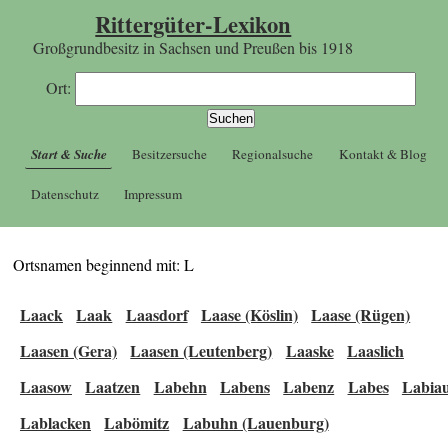
Rittergüter-Lexikon
Großgrundbesitz in Sachsen und Preußen bis 1918
Ort:
Start & Suche
Besitzersuche
Regionalsuche
Kontakt & Blog
Datenschutz
Impressum
Ortsnamen beginnend mit: L
Laack
Laak
Laasdorf
Laase (Köslin)
Laase (Rügen)
Laasen (Gera)
Laasen (Leutenberg)
Laaske
Laaslich
Laasow
Laatzen
Labehn
Labens
Labenz
Labes
Labia
Lablacken
Labömitz
Labuhn (Lauenburg)