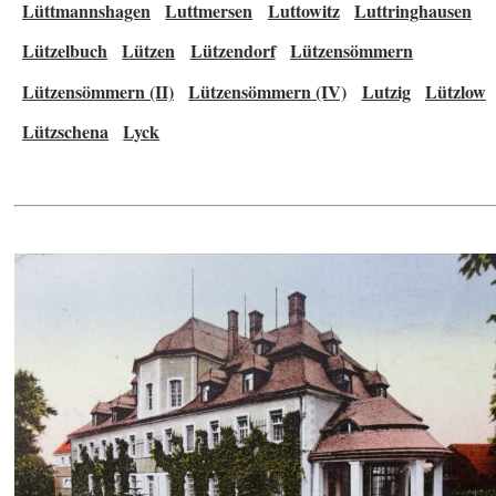
Lüttmannshagen
Luttmersen
Luttowitz
Luttringhausen
Lützelbuch
Lützen
Lützendorf
Lützensömmern
Lützensömmern (II)
Lützensömmern (IV)
Lutzig
Lützlow
Lützschena
Lyck