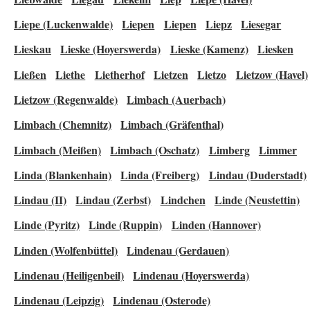
Liepe (Luckenwalde)
Liepen
Liepen
Liepz
Liesegar
Lieskau
Lieske (Hoyerswerda)
Lieske (Kamenz)
Liesken
Ließen
Liethe
Lietherhof
Lietzen
Lietzo
Lietzow (Havel)
Lietzow (Regenwalde)
Limbach (Auerbach)
Limbach (Chemnitz)
Limbach (Gräfenthal)
Limbach (Meißen)
Limbach (Oschatz)
Limberg
Limmer
Linda (Blankenhain)
Linda (Freiberg)
Lindau (Duderstadt)
Lindau (II)
Lindau (Zerbst)
Lindchen
Linde (Neustettin)
Linde (Pyritz)
Linde (Ruppin)
Linden (Hannover)
Linden (Wolfenbüttel)
Lindenau (Gerdauen)
Lindenau (Heiligenbeil)
Lindenau (Hoyerswerda)
Lindenau (Leipzig)
Lindenau (Osterode)