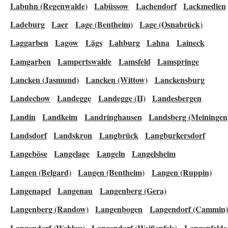
Labuhn (Regenwalde)
Labüssow
Lachendorf
Lackmedien
Ladeburg
Laer
Lage (Bentheim)
Lage (Osnabrück)
Laggarben
Lagow
Lägs
Lahburg
Lahna
Laineck
Lamgarben
Lampertswalde
Lamsfeld
Lamspringe
Lancken (Jasmund)
Lancken (Wittow)
Lanckensburg
Landechow
Landegge
Landegge (II)
Landesbergen
Landin
Landkeim
Landringhausen
Landsberg (Meiningen
Landsdorf
Landskron
Langbrück
Langburkersdorf
Langeböse
Langelage
Langeln
Langelsheim
Langen (Belgard)
Langen (Bentheim)
Langen (Ruppin)
Langenapel
Langenau
Langenberg (Gera)
Langenberg (Randow)
Langenbogen
Langendorf (Cammin)
Langendorf (Wehlau)
Langendorf (Weißenfels)
Langenfelde