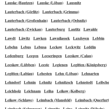
Lauske (Bautzen)
Lauske (Löbau)
Lausnitz
Lauterbach (Görlitz)
Lauterbach (Grimma)
Lauterbach (Großenhain)
Lauterbach (Oelsnitz)
Lauterbach (Zwickau)
Lauterburg
Lautitz
Lawalde
Lawdt
Läwitz
Lawken
Lawnilassek
Laxdoyen
Lebbin
Lebehn
Lebus
Lebusa
Leckow
Leckwitz
Leddin
Ledenburg
Leegen
Leeseringen
Leeskow (Calau)
Leeskow (Lübben)
Leeste
Legienen
Legitten (Königsberg)
Legitten (Labiau)
Lehesten
Lehn (Löbau)
Lehnarten
Lehndorf
Lehnin
Lehnitz
Lehnitzsch
Lehnstedt
Leibche
Leichholz
Leichnam
Leiha
Leikow (Kolberg)
Leikow (Schlawe)
Leimbach (Mansfeld)
Leimbach (Querfurt
Leimbach (Salzungen)
Leimnitz
Leine
Leipnitz (Döbeln)