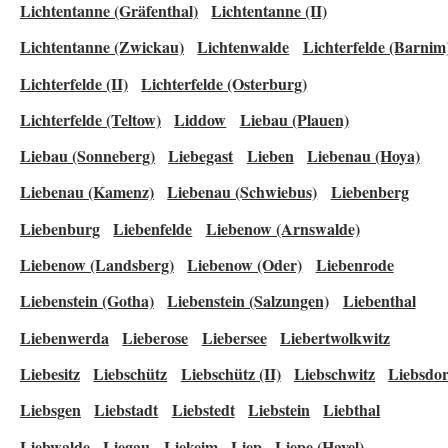
Lichtentanne (Gräfenthal)
Lichtentanne (II)
Lichtentanne (Zwickau)
Lichtenwalde
Lichterfelde (Barnim
Lichterfelde (II)
Lichterfelde (Osterburg)
Lichterfelde (Teltow)
Liddow
Liebau (Plauen)
Liebau (Sonneberg)
Liebegast
Lieben
Liebenau (Hoya)
Liebenau (Kamenz)
Liebenau (Schwiebus)
Liebenberg
Liebenburg
Liebenfelde
Liebenow (Arnswalde)
Liebenow (Landsberg)
Liebenow (Oder)
Liebenrode
Liebenstein (Gotha)
Liebenstein (Salzungen)
Liebenthal
Liebenwerda
Lieberose
Liebersee
Liebertwolkwitz
Liebesitz
Liebschütz
Liebschütz (II)
Liebschwitz
Liebsdor
Liebsgen
Liebstadt
Liebstedt
Liebstein
Liebthal
Liebwalde
Liegau
Liekeim
Liep
Liepe (Havel)