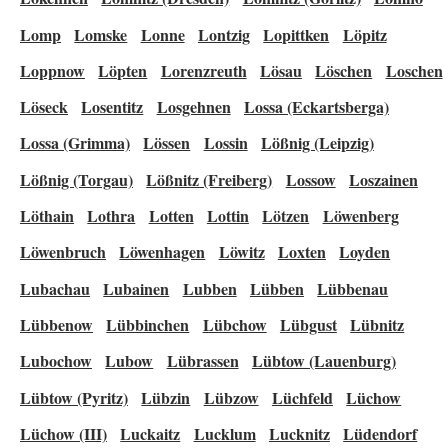
Lomp
Lomske
Lonne
Lontzig
Lopittken
Löpitz
Loppnow
Löpten
Lorenzreuth
Lösau
Löschen
Loschen
Löseck
Losentitz
Losgehnen
Lossa (Eckartsberga)
Lossa (Grimma)
Lössen
Lossin
Lößnig (Leipzig)
Lößnig (Torgau)
Lößnitz (Freiberg)
Lossow
Loszainen
Löthain
Lothra
Lotten
Lottin
Lötzen
Löwenberg
Löwenbruch
Löwenhagen
Löwitz
Loxten
Loyden
Lubachau
Lubainen
Lubben
Lübben
Lübbenau
Lübbenow
Lübbinchen
Lübchow
Lübgust
Lübnitz
Lubochow
Lubow
Lübrassen
Lübtow (Lauenburg)
Lübtow (Pyritz)
Lübzin
Lübzow
Lüchfeld
Lüchow
Lüchow (III)
Luckaitz
Lucklum
Lucknitz
Lüdendorf