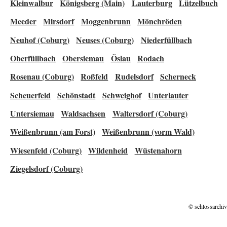
Kleinwalbur
Königsberg (Main)
Lauterburg
Lützelbuch
Meeder
Mirsdorf
Moggenbrunn
Mönchröden
Neuhof (Coburg)
Neuses (Coburg)
Niederfüllbach
Oberfüllbach
Obersiemau
Öslau
Rodach
Rosenau (Coburg)
Roßfeld
Rudelsdorf
Scherneck
Scheuerfeld
Schönstadt
Schweighof
Unterlauter
Untersiemau
Waldsachsen
Waltersdorf (Coburg)
Weißenbrunn (am Forst)
Weißenbrunn (vorm Wald)
Wiesenfeld (Coburg)
Wildenheid
Wüstenahorn
Ziegelsdorf (Coburg)
© schlossarchiv