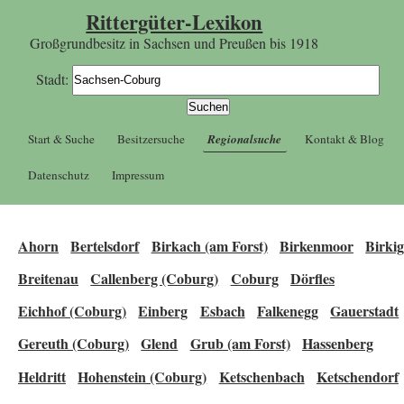
Rittergüter-Lexikon
Großgrundbesitz in Sachsen und Preußen bis 1918
Stadt:
Start & Suche
Besitzersuche
Regionalsuche
Kontakt & Blog
Datenschutz
Impressum
Ahorn
Bertelsdorf
Birkach (am Forst)
Birkenmoor
Birki
Breitenau
Callenberg (Coburg)
Coburg
Dörfles
Eichhof (Coburg)
Einberg
Esbach
Falkenegg
Gauerstadt
Gereuth (Coburg)
Glend
Grub (am Forst)
Hassenberg
Heldritt
Hohenstein (Coburg)
Ketschenbach
Ketschendorf