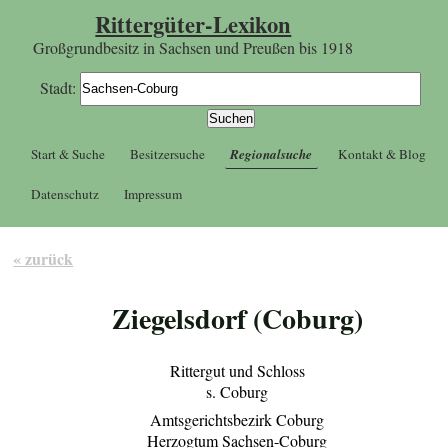
Rittergüter-Lexikon
Großgrundbesitz in Sachsen und Preußen bis 1918
Stadt:
Start & Suche
Besitzersuche
Regionalsuche
Kontakt & Blog
Datenschutz
Impressum
« zurück
Ziegelsdorf (Coburg)
Rittergut und Schloss
s. Coburg
Amtsgerichtsbezirk Coburg
Herzogtum Sachsen-Coburg