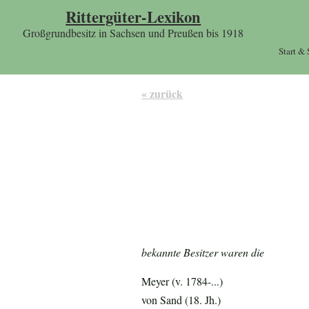
Rittergüter-Lexikon
Großgrundbesitz in Sachsen und Preußen bis 1918
Start &
« zurück
bekannte Besitzer waren die
Meyer (v. 1784-...)
von Sand (18. Jh.)