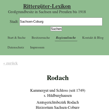
Rittergüter-Lexikon
Großgrundbesitz in Sachsen und Preußen bis 1918
Stadt:
Start & Suche
Besitzersuche
Regionalsuche
Kontakt & Blog
Datenschutz
Impressum
« zurück
Rodach
Kammergut und Schloss (seit 1749)
s. Hildburghausen
Amtsgerichtsbezirk Rodach
Herzogtum Sachsen-Coburg