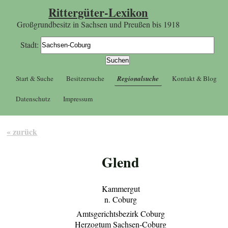
Rittergüter-Lexikon
Großgrundbesitz in Sachsen und Preußen bis 1918
Stadt:
Start & Suche
Besitzersuche
Regionalsuche
Kontakt & Blog
Datenschutz
Impressum
« zurück
Glend
Kammergut
n. Coburg
Amtsgerichtsbezirk Coburg
Herzogtum Sachsen-Coburg