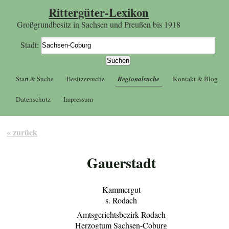
Rittergüter-Lexikon
Großgrundbesitz in Sachsen und Preußen bis 1918
Stadt:
Start & Suche
Besitzersuche
Regionalsuche
Kontakt & Blog
Datenschutz
Impressum
« zurück
Gauerstadt
Kammergut
s. Rodach
Amtsgerichtsbezirk Rodach
Herzogtum Sachsen-Coburg