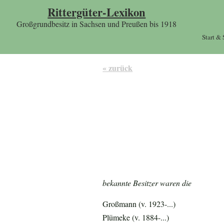
Rittergüter-Lexikon
Großgrundbesitz in Sachsen und Preußen bis 1918
Start &
« zurück
bekannte Besitzer waren die
Großmann (v. 1923-...)
Plümeke (v. 1884-...)