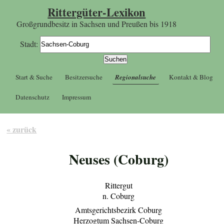
Rittergüter-Lexikon
Großgrundbesitz in Sachsen und Preußen bis 1918
Stadt:
Start & Suche
Besitzersuche
Regionalsuche
Kontakt & Blog
Datenschutz
Impressum
« zurück
Neuses (Coburg)
Rittergut
n. Coburg
Amtsgerichtsbezirk Coburg
Herzogtum Sachsen-Coburg