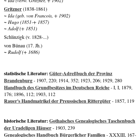
~ Ida (verw. Gritzner, + 1902)
Gritzner
(1838-1861)
~ Ida (geb. von Francois, + 1902)
~ Hugo (1851-+ 1857)
~ Adolf (+ 1851)
Schlinzigk (v. 1828-...)
von Bünau (17. Jh.)
~ Rudolf (+ 1686)
statistische Literatur:
Güter-Adreßbuch der Provinz
Brandenburg
- 1907, 220; 1914, 352; 1923, 206; 1929, 280
Handbuch des Grundbesitzes im Deutschen Reiche
- I, I, 1879,
176; 1896, 112; 1903, 112
Rauer's Handmatrikel der Preussischen Rittergüter
- 1857, 119
historische Literatur:
Gothaisches Genealogisches Taschenbuch
der Uradeligen Häuser
- 1903, 239
Genealogisches Handbuch Bürgerlicher Familien
- XXXIII, 167-