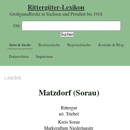
Rittergüter-Lexikon
Großgrundbesitz in Sachsen und Preußen bis 1918
Ort:
Start & Suche
Besitzersuche
Regionalsuche
Kontakt & Blog
Datenschutz
Impressum
« zurück
Matzdorf (Sorau)
Rittergut
nö. Triebel
Kreis Sorau
Markgraftum Niederlausitz