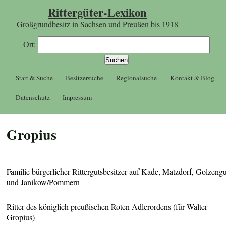
Rittergüter-Lexikon
Großgrundbesitz in Sachsen und Preußen bis 1918
Ort:
Start & Suche
Besitzersuche
Regionalsuche
Kontakt & Blog
Datenschutz
Impressum
Gropius
Familie bürgerlicher Rittergutsbesitzer auf Kade, Matzdorf, Golzengu
und Janikow/Pommern
Ritter des königlich preußischen Roten Adlerordens (für Walter
Gropius)