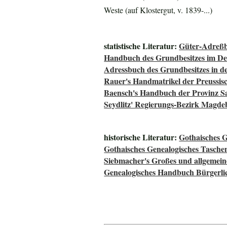
Weste (auf Klostergut, v. 1839-...)
statistische Literatur:
Güter-Adreßb
Handbuch des Grundbesitzes im De
Adressbuch des Grundbesitzes in d
Rauer's Handmatrikel der Preussisc
Baensch's Handbuch der Provinz S
Seydlitz' Regierungs-Bezirk Magde
historische Literatur:
Gothaisches 
Gothaisches Genealogisches Tasche
Siebmacher's Großes und allgeme
Genealogisches Handbuch Bürgerli