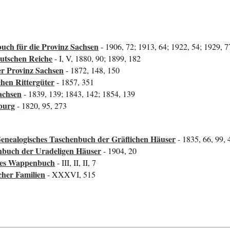
uch für die Provinz Sachsen
- 1906, 72; 1913, 64; 1922, 54; 1929, 7
utschen Reiche
- I, V, 1880, 90; 1899, 182
er Provinz Sachsen
- 1872, 148, 150
hen Rittergüter
- 1857, 351
achsen
- 1839, 139; 1843, 142; 1854, 139
burg
- 1820, 95, 273
Genealogisches Taschenbuch der Gräflichen Häuser
- 1835, 66, 99, 
nbuch der Uradeligen Häuser
- 1904, 20
ines Wappenbuch
- III, II, II, 7
cher Familien
- XXXVI, 515