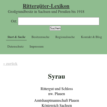
Rittergüter-Lexikon
Großgrundbesitz in Sachsen und Preußen bis 1918
Ort:
Start & Suche
Besitzersuche
Regionalsuche
Kontakt & Blog
Datenschutz
Impressum
« zurück
Syrau
Rittergut und Schloss
nw. Plauen
Amtshauptmannschaft Plauen
Königreich Sachsen