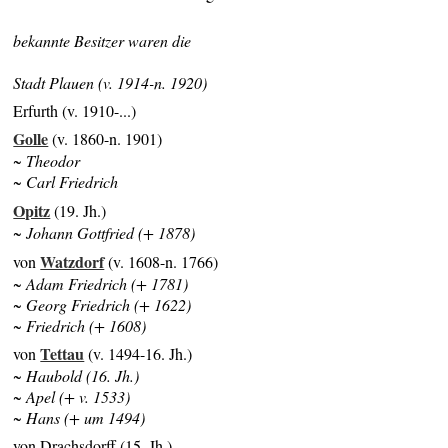
bekannte Besitzer waren die
Stadt Plauen (v. 1914-n. 1920)
Erfurth (v. 1910-...)
Golle
(v. 1860-n. 1901)
~ Theodor
~ Carl Friedrich
Opitz
(19. Jh.)
~ Johann Gottfried (+ 1878)
Watzdorf
von
(v. 1608-n. 1766)
~ Adam Friedrich (+ 1781)
~ Georg Friedrich (+ 1622)
~ Friedrich (+ 1608)
Tettau
von
(v. 1494-16. Jh.)
~ Haubold (16. Jh.)
~ Apel (+ v. 1533)
~ Hans (+ um 1494)
von Drachsdorff (15. Jh.)