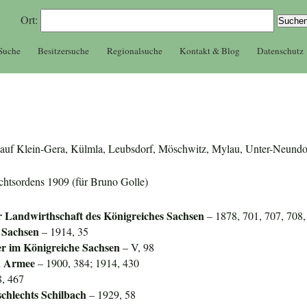
Ort:
 Suche
Besitzersuche
Regionalsuche
Kontakt & Blog
Datenschutz
zer auf Klein-Gera, Külmla, Leubsdorf, Möschwitz, Mylau, Unter-Neundo
echtsordens 1909 (für Bruno Golle)
r Landwirthschaft des Königreiches Sachsen
– 1878, 701, 707, 708,
 Sachsen
– 1914, 35
er im
Königreiche Sachsen
– V, 98
en Armee
– 1900, 384; 1914, 430
, 467
chlechts Schilbach
– 1929, 58