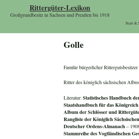
Rittergüter-Lexikon
Großgrundbesitz in Sachsen und Preußen bis 1918
Start &
Golle
Familie bürgerlicher Rittergutsbesit
Ritter des königlich sächsischen Albr
Statistisches Handbuch de
Literatur:
Staatshandbuch für das
Königreich
Album der Schlösser und Rittergüt
Rangliste der Königlich Sächsisch
Deuts
cher Ordens-Almanach
– 1908
Stammreihe des Vogtländischen Ges