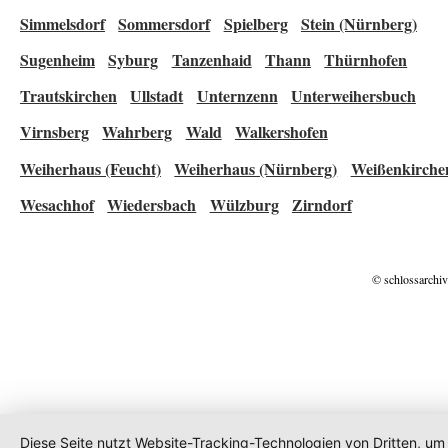
Simmelsdorf
Sommersdorf
Spielberg
Stein (Nürnberg)
Sugenheim
Syburg
Tanzenhaid
Thann
Thürnhofen
Trautskirchen
Ullstadt
Unternzenn
Unterweihersbuch
Virnsberg
Wahrberg
Wald
Walkershofen
Weiherhaus (Feucht)
Weiherhaus (Nürnberg)
Weißenkirche
Wesachhof
Wiedersbach
Wülzburg
Zirndorf
© schlossarchiv
Diese Seite nutzt Website-Tracking-Technologien von Dritten, um