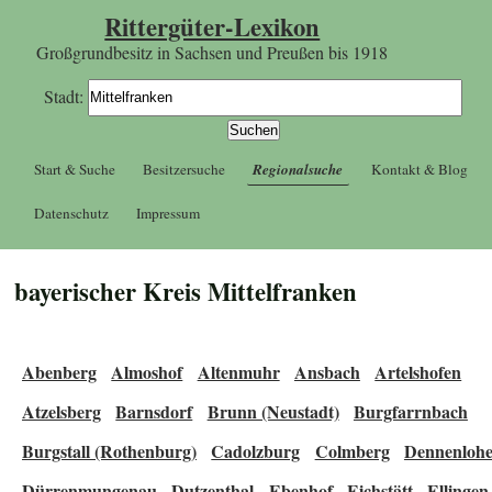
Rittergüter-Lexikon
Großgrundbesitz in Sachsen und Preußen bis 1918
Stadt:
Start & Suche
Besitzersuche
Regionalsuche
Kontakt & Blog
Datenschutz
Impressum
bayerischer Kreis Mittelfranken
Abenberg
Almoshof
Altenmuhr
Ansbach
Artelshofen
Atzelsberg
Barnsdorf
Brunn (Neustadt)
Burgfarrnbach
Burgstall (Rothenburg)
Cadolzburg
Colmberg
Dennenloh
Dürrenmungenau
Dutzenthal
Ebenhof
Eichstätt
Ellingen