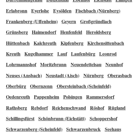
Erlabronn
Eyerlohe
Eysölden
Fischbach (Nürnberg)
Frankenberg (Uffenheim)
Geyern
Großgründlach
Grünsberg
Haimendorf
Henfenfeld
Heroldsberg
Hüttenbach
Kalchreuth
Kipfenberg
Kirchensittenbach
Kreuth
Kugelhammer
Lauf
Laufenbürg
Leonrod
Lohrmannshof
Moritzbrunn
Neuendettelsau
Neunhof
Neuses (Ansbach)
Neustadt (Aisch)
Nürnberg
Oberasbach
Oberbürg
Obernzenn
Obersteinbach (Scheinfeld)
Oedenreuth
Pappenheim
Polsingen
Rammersdorf
Rathsberg
Rebdorf
Reichenschwand
Röshof
Rügland
Schillingsfürst
Schönbrunn (Eichstätt)
Schoppershof
Schwarzenberg (Scheinfeld)
Schwarzenbruck
Seehaus