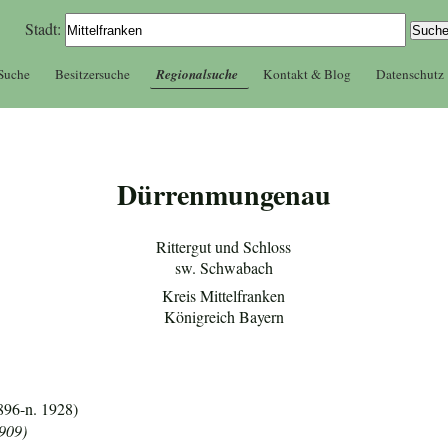
Stadt:
 Suche
Besitzersuche
Regionalsuche
Kontakt & Blog
Datenschutz
Dürrenmungenau
Rittergut und Schloss
sw. Schwabach
Kreis Mittelfranken
Königreich Bayern
896-n. 1928)
1909)