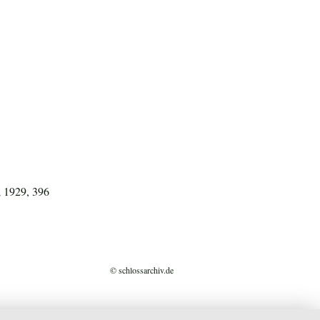
; 1929, 396
© schlossarchiv.de