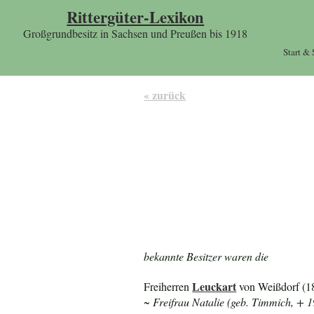
Rittergüter-Lexikon
Großgrundbesitz in Sachsen und Preußen bis 1918
Start &
« zurück
bekannte Besitzer waren die
Leuckart
Freiherren
von Weißdorf (1
~ Freifrau Natalie (geb. Timmich, + 