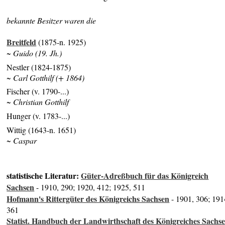
bekannte Besitzer waren die
Breitfeld
(1875-n. 1925)
~ Guido (19. Jh.)
Nestler (1824-1875)
~ Carl Gotthilf (+ 1864)
Fischer (v. 1790-...)
~ Christian Gotthilf
Hunger (v. 1783-...)
Wittig (1643-n. 1651)
~ Caspar
statistische Literatur:
Güter-Adreßbuch für das Königreich
Sachsen
- 1910, 290; 1920, 412; 1925, 511
Hofmann's Rittergüter des Königreichs Sachsen
- 1901, 306; 191
361
Statist. Handbuch der Landwirthschaft des Königreiches Sachs