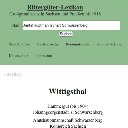
Rittergüter-Lexikon
Großgrundbesitz in Sachsen und Preußen bis 1918
Stadt:
Start & Suche
Besitzersuche
Regionalsuche
Kontakt & Blog
Datenschutz
Impressum
« zurück
Wittigsthal
Hammergut (bis 1904)
Johanngeorgenstadt, s. Schwarzenberg
Amtshauptmannschaft Schwarzenberg
Königreich Sachsen