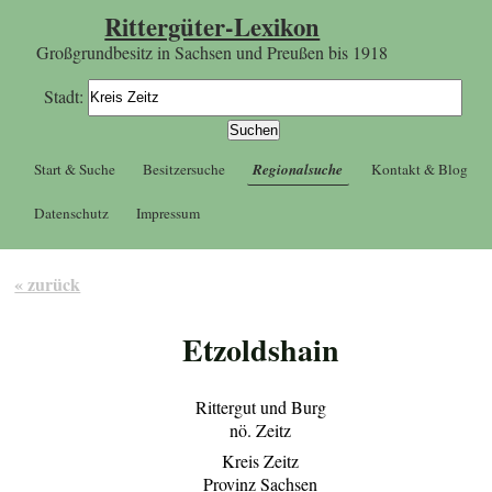
Rittergüter-Lexikon
Großgrundbesitz in Sachsen und Preußen bis 1918
Stadt:
Start & Suche
Besitzersuche
Regionalsuche
Kontakt & Blog
Datenschutz
Impressum
« zurück
Etzoldshain
Rittergut und Burg
nö. Zeitz
Kreis Zeitz
Provinz Sachsen