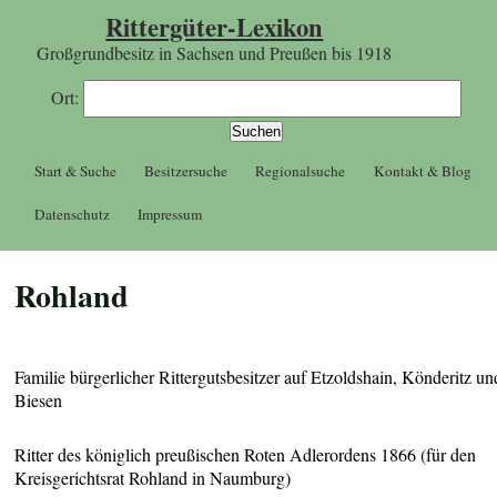
Rittergüter-Lexikon
Großgrundbesitz in Sachsen und Preußen bis 1918
Ort:
Start & Suche
Besitzersuche
Regionalsuche
Kontakt & Blog
Datenschutz
Impressum
Rohland
Familie bürgerlicher Rittergutsbesitzer auf Etzoldshain, Könderitz un
Biesen
Ritter des königlich preußischen Roten Adlerordens 1866 (für den
Kreisgerichtsrat Rohland in Naumburg)