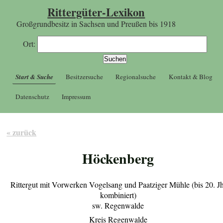
Rittergüter-Lexikon
Großgrundbesitz in Sachsen und Preußen bis 1918
Ort:
Start & Suche
Besitzersuche
Regionalsuche
Kontakt & Blog
Datenschutz
Impressum
« zurück
Höckenberg
Rittergut mit Vorwerken Vogelsang und Paatziger Mühle (bis 20. Jh
kombiniert)
sw. Regenwalde
Kreis Regenwalde