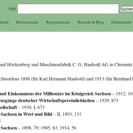
Ort:
 Suche
Besitzersuche
Regionalsuche
Kontakt & Blog
Datenschutz
zer auf Höckenberg und Maschinenfabrik C. G. Haubold AG in Chemnitz
rechtsordens 1898 (für Karl Hermann Haubold) und 1913 (für Bernhard
nd Einkommens der Millionäre im Königreich Sachsen
– 1912, 10
nsgänge deutscher Wirtschaftspersönlichkeiten
– 1929, 873
llschaft
– 1930, I, 673
 Sachsen in Wort und Bild
– II, 1893, 131
1
 Sachsen
– 1898, 79; 1905, 63; 1914, 56