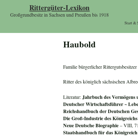
Rittergüter-Lexikon
Großgrundbesitz in Sachsen und Preußen bis 1918
Start &
Haubold
Familie bürgerlicher Rittergutsbesit
Ritter des königlich sächsischen Alb
Jahrbuch des Vermögens u
Literatur:
Deutscher Wirtschaftsführer ~ Lebe
Reichshandbuch der Deutschen Gese
Die Groß-Industrie des
Königreichs
Neue Deutsche Biographie
– VIII, 7
Staatshandbuch für das
Königreich