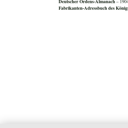
Deuts
cher Ordens-Almanach
– 1904
Fabrikanten-Adressbuch des
König