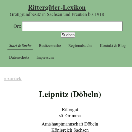
Rittergüter-Lexikon
Großgrundbesitz in Sachsen und Preußen bis 1918
Ort:
Start & Suche
Besitzersuche
Regionalsuche
Kontakt & Blog
Datenschutz
Impressum
« zurück
Leipnitz (Döbeln)
Rittergut
sö. Grimma
Amtshauptmannschaft Döbeln
Königreich Sachsen