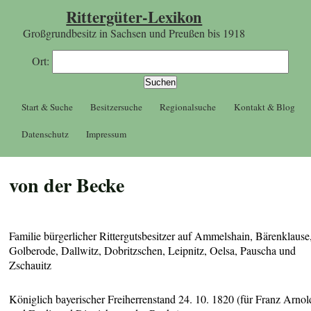
Rittergüter-Lexikon
Großgrundbesitz in Sachsen und Preußen bis 1918
Ort:
Start & Suche
Besitzersuche
Regionalsuche
Kontakt & Blog
Datenschutz
Impressum
von der Becke
Familie bürgerlicher Rittergutsbesitzer auf Ammelshain, Bärenklause
Golberode, Dallwitz, Dobritzschen, Leipnitz, Oelsa, Pauscha und
Zschauitz
Königlich bayerischer Freiherrenstand 24. 10. 1820 (für Franz Arnol