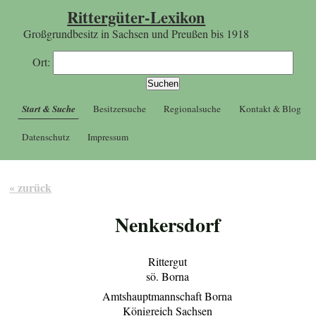
Rittergüter-Lexikon
Großgrundbesitz in Sachsen und Preußen bis 1918
Ort:
Start & Suche
Besitzersuche
Regionalsuche
Kontakt & Blog
Datenschutz
Impressum
« zurück
Nenkersdorf
Rittergut
sö. Borna
Amtshauptmannschaft Borna
Königreich Sachsen