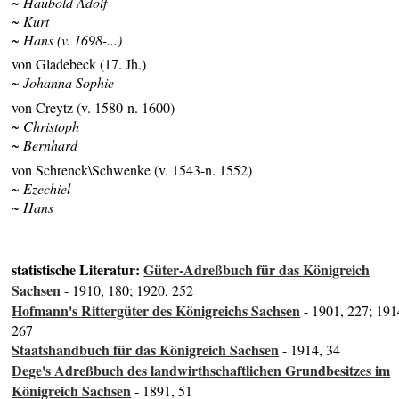
~ Haubold Adolf
~ Kurt
~ Hans (v. 1698-...)
von Gladebeck (17. Jh.)
~ Johanna Sophie
von Creytz (v. 1580-n. 1600)
~ Christoph
~ Bernhard
von Schrenck\Schwenke (v. 1543-n. 1552)
~ Ezechiel
~ Hans
statistische Literatur:
Güter-Adreßbuch für das Königreich
Sachsen
- 1910, 180; 1920, 252
Hofmann's Rittergüter des Königreichs Sachsen
- 1901, 227; 191
267
Staatshandbuch für das Königreich Sachsen
- 1914, 34
Dege's Adreßbuch des landwirthschaftlichen Grundbesitzes im
Königreich Sachsen
- 1891, 51