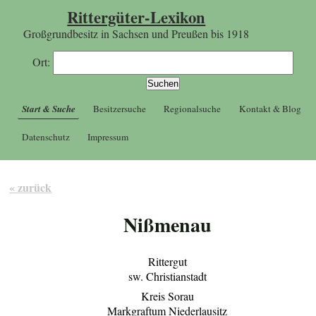
Rittergüter-Lexikon
Großgrundbesitz in Sachsen und Preußen bis 1918
Ort:
Start & Suche
Besitzersuche
Regionalsuche
Kontakt & Blog
Datenschutz
Impressum
« zurück
Nißmenau
Rittergut
sw. Christianstadt
Kreis Sorau
Markgraftum Niederlausitz