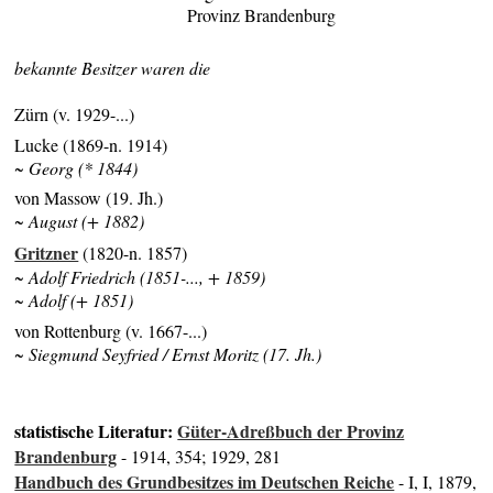
Provinz Brandenburg
bekannte Besitzer waren die
Zürn (v. 1929-...)
Lucke (1869-n. 1914)
~ Georg (* 1844)
von Massow (19. Jh.)
~ August (+ 1882)
Gritzner
(1820-n. 1857)
~ Adolf Friedrich (1851-..., + 1859)
~ Adolf (+ 1851)
von Rottenburg (v. 1667-...)
~ Siegmund Seyfried / Ernst Moritz (17. Jh.)
statistische Literatur:
Güter-Adreßbuch der Provinz
Brandenburg
- 1914, 354; 1929, 281
Handbuch des Grundbesitzes im Deutschen Reiche
- I, I, 1879,