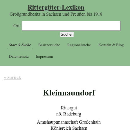
Rittergüter-Lexikon
Großgrundbesitz in Sachsen und Preußen bis 1918
Ort:
Start & Suche
Besitzersuche
Regionalsuche
Kontakt & Blog
Datenschutz
Impressum
« zurück
Kleinnaundorf
Rittergut
nö. Radeburg
Amtshauptmannschaft Großenhain
Königreich Sachsen