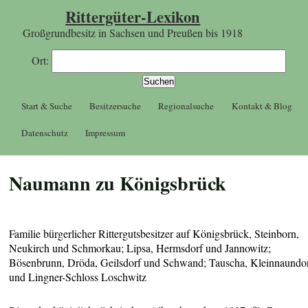
Rittergüter-Lexikon
Großgrundbesitz in Sachsen und Preußen bis 1918
Ort:
Start & Suche
Besitzersuche
Regionalsuche
Kontakt & Blog
Datenschutz
Impressum
Naumann zu Königsbrück
Familie bürgerlicher Rittergutsbesitzer auf Königsbrück, Steinborn,
Neukirch und Schmorkau; Lipsa, Hermsdorf und Jannowitz;
Bösenbrunn, Dröda, Geilsdorf und Schwand; Tauscha, Kleinnaundo
und Lingner-Schloss Loschwitz