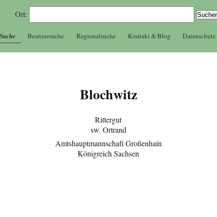
Ort:
 Suche
Besitzersuche
Regionalsuche
Kontakt & Blog
Datenschutz
Blochwitz
Rittergut
sw. Ortrand
Amtshauptmannschaft Großenhain
Königreich Sachsen