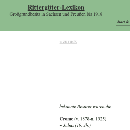
Rittergüter-Lexikon
Großgrundbesitz in Sachsen und Preußen bis 1918
Start &
« zurück
bekannte Besitzer waren die
Crome
(v. 1878-n. 1925)
~ Julius (19. Jh.)