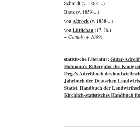
Schmidt (v. 1868-...)
Bratz (v. 1859-...)
Altrock
von
(v. 1838-...)
Lüttichau
von
(17. Jh.)
~ Gottlob (+ 1699)
statistische Literatur:
Güter-Adreßb
Hofmann's Rittergüter des Königre
Dege's Adreßbuch des landwirthsch
Jahrbuch der Deutschen Landwirtsc
Statist. Handbuch der Landwirthsc
Kirchlich-statistisches Handbuch f