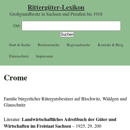
Rittergüter-Lexikon
Großgrundbesitz in Sachsen und Preußen bis 1918
Ort:
Start & Suche
Besitzersuche
Regionalsuche
Kontakt & Blog
Datenschutz
Impressum
Crome
Familie bürgerlicher Rittergutsbesitzer auf Blochwitz, Wäldgen und
Glauschnitz
Landwirtschaftliches Adreßbuch der Güter und
Literatur:
Wirtschaften im Freistaat Sachsen
– 1925, 29, 200