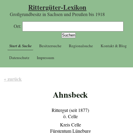
Rittergüter-Lexikon
Großgrundbesitz in Sachsen und Preußen bis 1918
Ort:
Start & Suche
Besitzersuche
Regionalsuche
Kontakt & Blog
Datenschutz
Impressum
« zurück
Ahnsbeck
Rittergut (seit 1877)
ö. Celle
Kreis Celle
Fürstentum Lüneburg