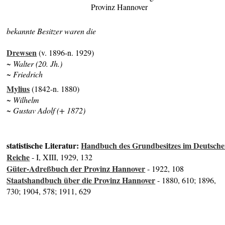
Provinz Hannover
bekannte Besitzer waren die
Drewsen
(v. 1896-n. 1929)
~ Walter (20. Jh.)
~ Friedrich
Mylius
(1842-n. 1880)
~ W
ilhelm
~ Gustav Adolf (+ 1872)
statistische Literatur:
Handbuch des Grundbesitzes im Deutsch
Reiche
- I, XIII, 1929, 132
Güter-Adreßbuch der Provinz Hannover
- 1922, 108
Staatshandbuch über die Provinz Hannover
- 1880, 610; 1896,
730; 1904, 578; 1911, 629