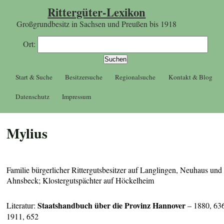
Rittergüter-Lexikon
Großgrundbesitz in Sachsen und Preußen bis 1918
Ort:
Start & Suche
Besitzersuche
Regionalsuche
Kontakt & Blog
Datenschutz
Impressum
Mylius
Familie bürgerlicher Rittergutsbesitzer auf Langlingen, Neuhaus und
Ahnsbeck; Klostergutspächter auf Höckelheim
Staatshandbuch über die Provinz Hannover
Literatur:
– 1880, 63
1911, 652