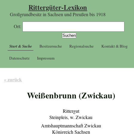
Rittergüter-Lexikon
Großgrundbesitz in Sachsen und Preußen bis 1918
Ort:
Start & Suche
Besitzersuche
Regionalsuche
Kontakt & Blog
Datenschutz
Impressum
« zurück
Weißenbrunn (Zwickau)
Rittergut
Steinpleis, w. Zwickau
Amtshauptmannschaft Zwickau
Königreich Sachsen