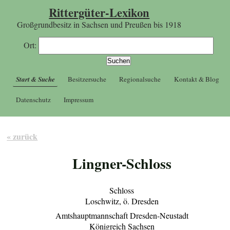
Rittergüter-Lexikon
Großgrundbesitz in Sachsen und Preußen bis 1918
Ort:
Start & Suche
Besitzersuche
Regionalsuche
Kontakt & Blog
Datenschutz
Impressum
« zurück
Lingner-Schloss
Schloss
Loschwitz, ö. Dresden
Amtshauptmannschaft Dresden-Neustadt
Königreich Sachsen