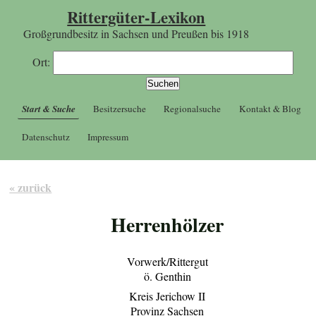
Rittergüter-Lexikon
Großgrundbesitz in Sachsen und Preußen bis 1918
Ort:
Start & Suche
Besitzersuche
Regionalsuche
Kontakt & Blog
Datenschutz
Impressum
« zurück
Herrenhölzer
Vorwerk/Rittergut
ö. Genthin
Kreis Jerichow II
Provinz Sachsen