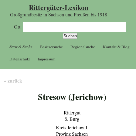
Rittergüter-Lexikon
Großgrundbesitz in Sachsen und Preußen bis 1918
Ort:
Start & Suche
Besitzersuche
Regionalsuche
Kontakt & Blog
Datenschutz
Impressum
« zurück
Stresow (Jerichow)
Rittergut
ö. Burg
Kreis Jerichow I.
Provinz Sachsen