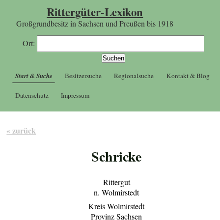
Rittergüter-Lexikon
Großgrundbesitz in Sachsen und Preußen bis 1918
Ort:
Start & Suche
Besitzersuche
Regionalsuche
Kontakt & Blog
Datenschutz
Impressum
« zurück
Schricke
Rittergut
n. Wolmirstedt
Kreis Wolmirstedt
Provinz Sachsen