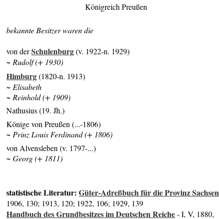
Königreich Preußen
bekannte Besitzer waren die
Schulenburg
von der
(v. 1922-n. 1929)
~ Rudolf (+ 1930)
Himburg
(1820-n. 1913)
~ Elisabeth
~ Reinhold (+ 1909)
Nathusius (19. Jh.)
Könige von Preußen (...-1806)
~ Prinz Louis Ferdinand (+ 1806)
von Alvensleben (v. 1797-...)
~ Georg (+ 1811)
statistische Literatur:
Güter-Adreßbuch für die Provinz Sachse
1906, 130; 1913, 120; 1922, 106; 1929, 139
Handbuch des Grundbesitzes im Deutschen Reiche
- I, V, 1880,