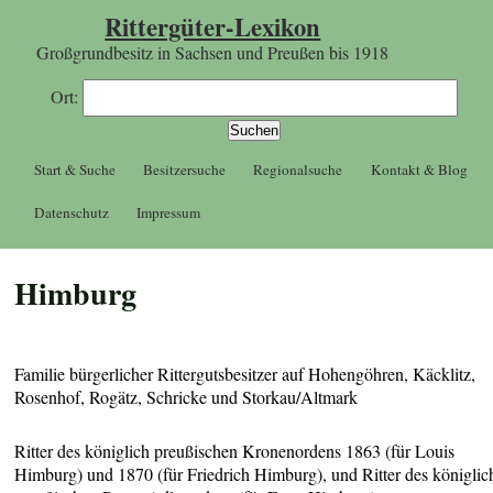
Rittergüter-Lexikon
Großgrundbesitz in Sachsen und Preußen bis 1918
Ort:
Start & Suche
Besitzersuche
Regionalsuche
Kontakt & Blog
Datenschutz
Impressum
Himburg
Familie bürgerlicher Rittergutsbesitzer auf Hohengöhren, Käcklitz,
Rosenhof, Rogätz, Schricke und Storkau/Altmark
Ritter des königlich preußischen Kronenordens 1863 (für Louis
Himburg) und 1870 (für Friedrich Himburg), und Ritter des königlic