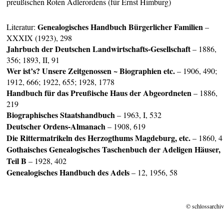
preußischen Roten Adlerordens (für Ernst Himburg)
Genealogisches Handbuch Bürgerlicher Familien
Literatur:
–
XXXIX (1923), 298
Jahrbuch
der Deutschen Landwirtschafts-Gesellschaft
– 1886,
356; 1893, II, 91
Wer ist’s? Unsere Zeitgenossen ~ Biographien etc.
– 1906, 490;
1912, 666; 1922, 655; 1928, 1778
Handbuch für das Preußische Haus der Abgeordneten
– 1886,
219
Biographisches Staatshandbuch
– 1963, I, 532
Deuts
cher Ordens-Almanach
– 1908, 619
Die Rittermatrikeln des Herzogthums Magdeburg, etc.
– 1860, 4
Gothaisches Genealogisches Taschenbuch der Adeligen Häuser,
Teil B
– 1928, 402
Genealogisches Handbuch des Adels
– 12, 1956, 58
© schlossarchiv