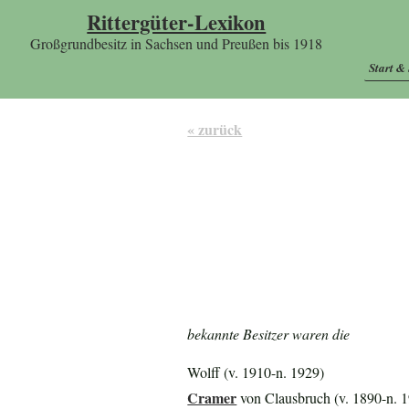
Rittergüter-Lexikon
Großgrundbesitz in Sachsen und Preußen bis 1918
Start &
« zurück
bekannte Besitzer waren die
Wolff (v. 1910-n. 1929)
Cramer
von Clausbruch (v. 1890-n. 