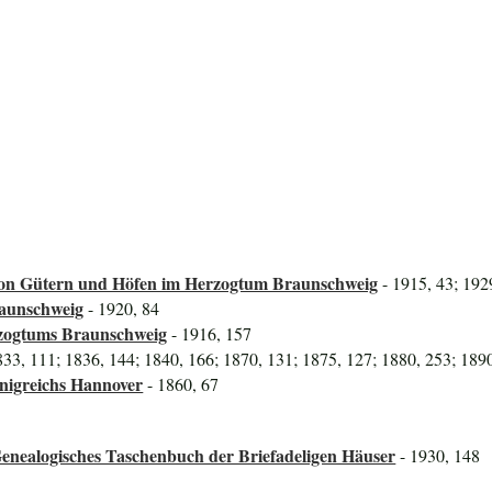
on Gütern und Höfen im Herzogtum Braunschweig
- 1915, 43; 192
raunschweig
- 1920, 84
rzogtums Braunschweig
- 1916, 157
833, 111; 1836, 144; 1840, 166; 1870, 131; 1875, 127; 1880, 253; 1890
önigreichs Hannover
- 1860, 67
enealogisches Taschenbuch der Briefadeligen Häuser
- 1930, 148