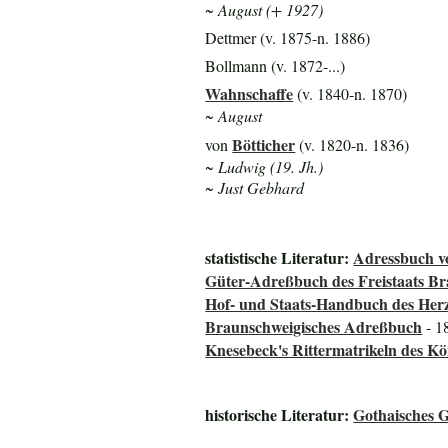
~ August (+ 1927)
Dettmer (v. 1875-n. 1886)
Bollmann (v. 1872-...)
Wahnschaffe
(v. 1840-n. 1870)
~ August
Bötticher
von
(v. 1820-n. 1836)
~ Ludwig (19. Jh.)
~ Just Gebhard
statistische Literatur:
Adressbuch v
Güter-Adreßbuch des Freistaats B
Hof- und Staats-Handbuch des He
Braunschweigisches Adreßbuch
- 1
Knesebeck's Rittermatrikeln des K
historische Literatur:
Gothaisches G