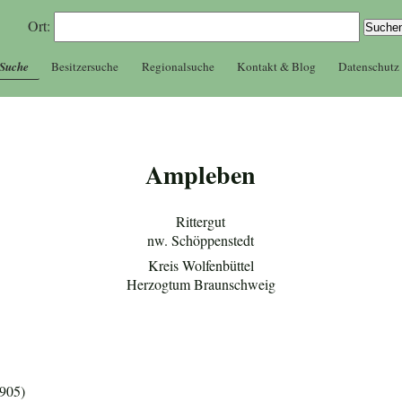
Ort:
 Suche
Besitzersuche
Regionalsuche
Kontakt & Blog
Datenschutz
Ampleben
Rittergut
nw. Schöppenstedt
Kreis Wolfenbüttel
Herzogtum Braunschweig
1905)