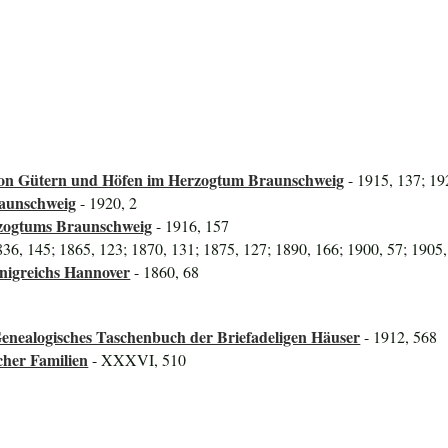
on Gütern und Höfen im Herzogtum Braunschweig
- 1915, 137; 19
raunschweig
- 1920, 2
rzogtums Braunschweig
- 1916, 157
836, 145; 1865, 123; 1870, 131; 1875, 127; 1890, 166; 1900, 57; 1905,
önigreichs Hannover
- 1860, 68
enealogisches Taschenbuch der Briefadeligen Häuser
- 1912, 568
cher Familien
- XXXVI, 510