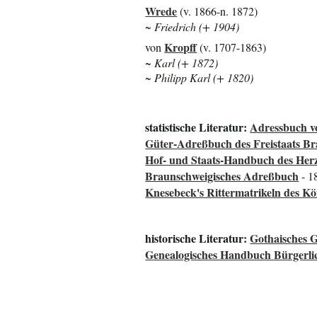
Wrede
(v. 1866-n. 1872)
~ Friedrich (+ 1904)
Kropff
von
(v. 1707-1863)
~ Karl (+ 1872)
~ Philipp Karl (+ 1820)
statistische Literatur:
Adressbuch v
Güter-Adreßbuch des Freistaats B
Hof- und Staats-Handbuch des He
Braunschweigisches Adreßbuch
- 1
Knesebeck's Rittermatrikeln des K
historische Literatur:
Gothaisches G
Genealogisches Handbuch Bürgerli