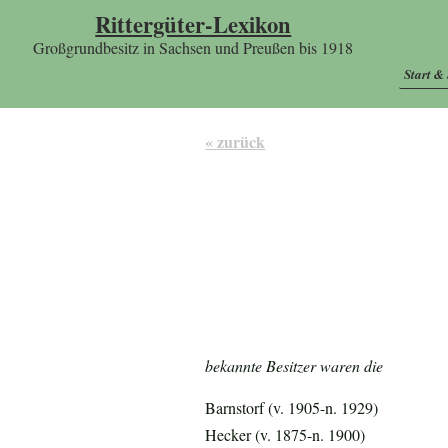
Rittergüter-Lexikon
Großgrundbesitz in Sachsen und Preußen bis 1918
Start &
« zurück
bekannte Besitzer waren die
Barnstorf (v. 1905-n. 1929)
Hecker (v. 1875-n. 1900)