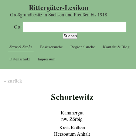
Rittergüter-Lexikon
Großgrundbesitz in Sachsen und Preußen bis 1918
Ort:
Start & Suche
Besitzersuche
Regionalsuche
Kontakt & Blog
Datenschutz
Impressum
« zurück
Schortewitz
Kammergut
nw. Zörbig
Kreis Köthen
Herzogtum Anhalt