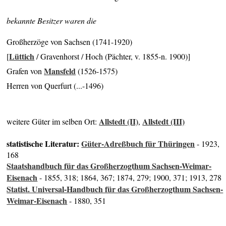
bekannte Besitzer waren die
Großherzöge von Sachsen (1741-1920)
Lüttich
[
/ Gravenhorst / Hoch (Pächter, v. 1855-n. 1900)]
Mansfeld
Grafen von
(1526-1575)
Herren von Querfurt (...-1496)
Allstedt (II)
Allstedt (III)
weitere Güter im selben Ort:
,
statistische Literatur:
Güter-Adreßbuch für Thüringen
- 1923,
168
Staatshandbuch für das Großherzogthum Sachsen-Weimar-
Eisenach
- 1855, 318; 1864, 367; 1874, 279; 1900, 371; 1913, 278
Statist. Universal-Handbuch für das Großherzogthum Sachsen-
Weimar-Eisenach
- 1880, 351