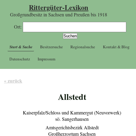
Rittergüter-Lexikon
Großgrundbesitz in Sachsen und Preußen bis 1918
Ort:
Start & Suche
Besitzersuche
Regionalsuche
Kontakt & Blog
Datenschutz
Impressum
« zurück
Allstedt
Kaiserpfalz/Schloss und Kammergut (Neuvorwerk)
sö. Sangerhausen
Amtsgerichtsbezirk Allstedt
Großherzogtum Sachsen