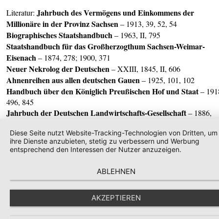
Jahrbuch des Vermögens und Einkommens der
Literatur:
Millionäre in der Provinz
Sachsen
– 1913, 39, 52, 54
Biographisches Staatshandbuch
– 1963, II, 795
Staatshandbuch für das Großherzogthum Sachsen-Weimar-
Eisenach
– 1874, 278; 1900, 371
Neuer Nekrolog der Deutschen
– XXIII, 1845, II, 606
Ahnenreihen aus allen deuts
chen Gauen
– 1925, 101, 102
Handbuch über den
Königlich Preußischen Hof und Staat
– 191
496, 845
Jahrbuch der Deutschen Landwirtschafts-Gesellschaft
– 1886,
358; 1893, II, 93, 107, 115
Genealogisches Handbuch Bürgerlicher Familien
Diese Seite nutzt Website-Tracking-Technologien von Dritten, um
– XXXIX
ihre Dienste anzubieten, stetig zu verbessern und Werbung
(1923), 293
entsprechend den Interessen der Nutzer anzuzeigen.
ABLEHNEN
© schlossarchiv
AKZEPTIEREN