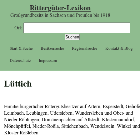
Rittergüter-Lexikon
Großgrundbesitz in Sachsen und Preußen bis 1918
Ort:
Start & Suche
Besitzersuche
Regionalsuche
Kontakt & Blog
Datenschutz
Impressum
Lüttich
Familie bürgerlicher Rittergutsbesitzer auf Artern, Esperstedt, Gehofe
Leimbach, Leubingen, Udersleben, Wundersleben und Ober- und
Nieder-Röblingen; Domänenpächter auf Allstedt, Klosternaundorf,
Mönchpfiffel, Nieder-Roßla, Sittichenbach, Wendelstein, Winkel un
Kloster Roßleben