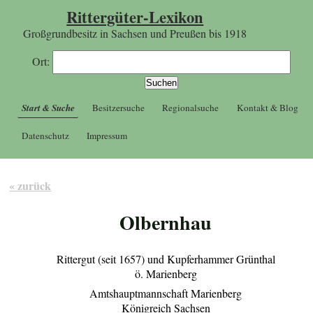
Rittergüter-Lexikon
Großgrundbesitz in Sachsen und Preußen bis 1918
Ort:
Start & Suche
Besitzersuche
Regionalsuche
Kontakt & Blog
Datenschutz
Impressum
« zurück
Olbernhau
Rittergut (seit 1657) und Kupferhammer Grünthal
ö. Marienberg
Amtshauptmannschaft Marienberg
Königreich Sachsen