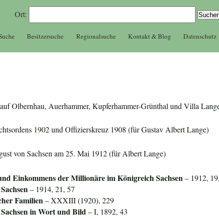
Ort:
 Suche
Besitzersuche
Regionalsuche
Kontakt & Blog
Datenschutz
zer auf Olbernhau, Auerhammer, Kupferhammer-Grünthal und Villa Lang
echtsordens 1902 und Offizierskreuz 1908 (für Gustav Albert Lange)
gust von Sachsen am 25. Mai 1912 (für Albert Lange)
nd Einkommens der Millionäre im Königreich Sachsen
– 1912, 19
 Sachsen
– 1914, 21, 57
cher Familien
– XXXIII (1920), 229
 Sachsen in Wort und Bild
– I, 1892, 43