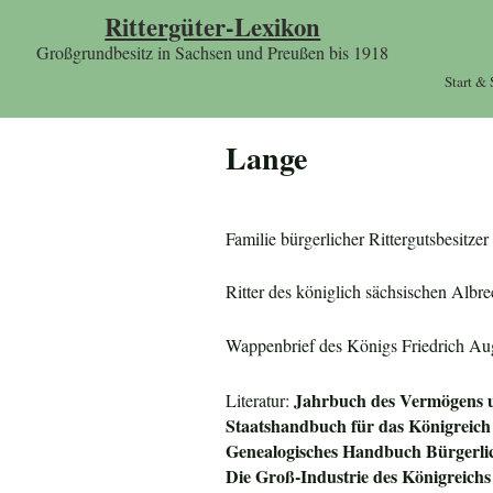
Rittergüter-Lexikon
Großgrundbesitz in Sachsen und Preußen bis 1918
Start &
Lange
Familie bürgerlicher Rittergutsbesit
Ritter des königlich sächsischen Albr
Wappenbrief des Königs Friedrich Au
Jahrbuch des Vermögens u
Literatur:
Staatshandbuch für das
Königreich
Genealogisches Handbuch Bürgerli
Die Groß-Industrie des
Königreichs